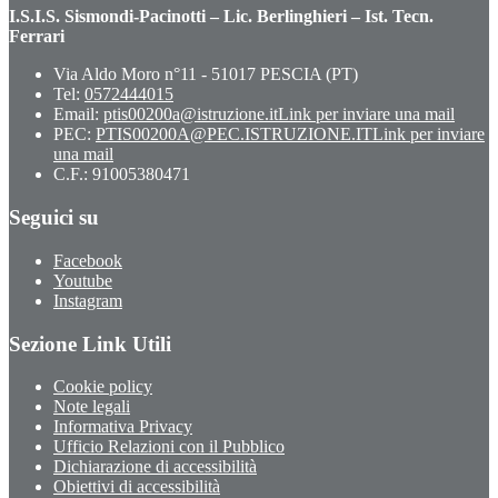
I.S.I.S. Sismondi-Pacinotti – Lic. Berlinghieri – Ist. Tecn.
Ferrari
Via Aldo Moro n°11 - 51017 PESCIA (PT)
Tel:
0572444015
Email:
ptis00200a@istruzione.it
Link per inviare una mail
PEC:
PTIS00200A@PEC.ISTRUZIONE.IT
Link per inviare
una mail
C.F.: 91005380471
Seguici su
Facebook
Youtube
Instagram
Sezione Link Utili
Cookie policy
Note legali
Informativa Privacy
Ufficio Relazioni con il Pubblico
Dichiarazione di accessibilità
Obiettivi di accessibilità