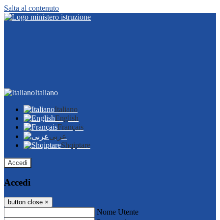
Salta al contenuto
Italiano
Italiano
English
Français
عربى
Shqiptare
Accedi
Accedi
button close
×
Nome Utente