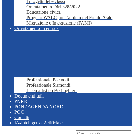
I progetti delle classi
Orientamento DM 328/2022
Educazione civica
Progetto WALO, nell’ambito del Fondo Asilo,
Migrazione e Integrazione (FAMI)
Orientamento in entrata
Professionale Pacinotti
Professionale Sismondi
Liceo artistico Berlinghieri
Documenti utili
PNRR
PON / AGENDA NORD
POC
Contatti
IA-Intelligenza Artificiale
Campo di ricerca per le pagine del sito