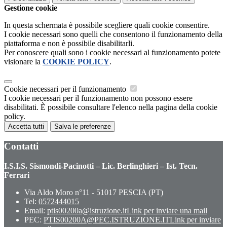
Gestione cookie
In questa schermata è possibile scegliere quali cookie consentire.
I cookie necessari sono quelli che consentono il funzionamento della
piattaforma e non è possibile disabilitarli.
Per conoscere quali sono i cookie necessari al funzionamento potete
visionare la
COOKIE POLICY
.
Cookie necessari per il funzionamento
I cookie necessari per il funzionamento non possono essere
disabilitati. È possibile consultare l'elenco nella pagina della cookie
policy.
Accetta tutti
Salva le preferenze
Contatti
I.S.I.S. Sismondi-Pacinotti – Lic. Berlinghieri – Ist. Tecn.
Ferrari
Via Aldo Moro n°11 - 51017 PESCIA (PT)
Tel:
0572444015
Email:
ptis00200a@istruzione.it
Link per inviare una mail
PEC:
PTIS00200A@PEC.ISTRUZIONE.IT
Link per inviare