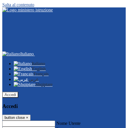
Salta al contenuto
Italiano
Italiano
English
Français
عربى
Shqiptare
Accedi
Accedi
button close
×
Nome Utente