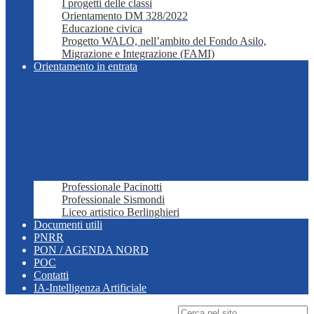
I progetti delle classi
Orientamento DM 328/2022
Educazione civica
Progetto WALO, nell’ambito del Fondo Asilo,
Migrazione e Integrazione (FAMI)
Orientamento in entrata
Professionale Pacinotti
Professionale Sismondi
Liceo artistico Berlinghieri
Documenti utili
PNRR
PON / AGENDA NORD
POC
Contatti
IA-Intelligenza Artificiale
Campo di ricerca per le pagine del sito