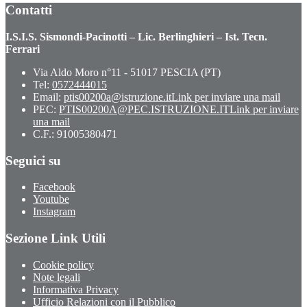
Contatti
I.S.I.S. Sismondi-Pacinotti – Lic. Berlinghieri – Ist. Tecn.
Ferrari
Via Aldo Moro n°11 - 51017 PESCIA (PT)
Tel:
0572444015
Email:
ptis00200a@istruzione.it
Link per inviare una mail
PEC:
PTIS00200A@PEC.ISTRUZIONE.IT
Link per inviare
una mail
C.F.: 91005380471
Seguici su
Facebook
Youtube
Instagram
Sezione Link Utili
Cookie policy
Note legali
Informativa Privacy
Ufficio Relazioni con il Pubblico