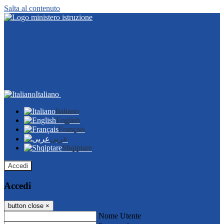
Salta al contenuto
Italiano
Italiano
English
Français
عربى
Shqiptare
Accedi
Accedi
button close
×
Nome Utente