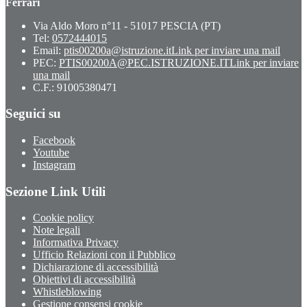
Ferrari
Via Aldo Moro n°11 - 51017 PESCIA (PT)
Tel:
0572444015
Email:
ptis00200a@istruzione.it
Link per inviare una mail
PEC:
PTIS00200A@PEC.ISTRUZIONE.IT
Link per inviare
una mail
C.F.: 91005380471
Seguici su
Facebook
Youtube
Instagram
Sezione Link Utili
Cookie policy
Note legali
Informativa Privacy
Ufficio Relazioni con il Pubblico
Dichiarazione di accessibilità
Obiettivi di accessibilità
Whistleblowing
Gestione consensi cookie