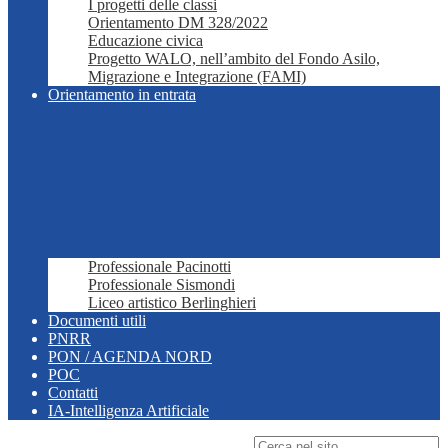
I progetti delle classi
Orientamento DM 328/2022
Educazione civica
Progetto WALO, nell’ambito del Fondo Asilo,
Migrazione e Integrazione (FAMI)
Orientamento in entrata
Professionale Pacinotti
Professionale Sismondi
Liceo artistico Berlinghieri
Documenti utili
PNRR
PON / AGENDA NORD
POC
Contatti
IA-Intelligenza Artificiale
Campo di ricerca per le pagine del sito