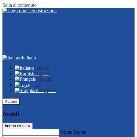
Salta al contenuto
Italiano
Italiano
English
Français
عربى
Shqiptare
Accedi
Accedi
button close
×
Nome Utente