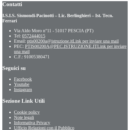
Contatti
I.S.I.S. Sismondi-Pacinotti – Lic. Berlinghieri – Ist. Tecn.
Ferrari
Via Aldo Moro n°11 - 51017 PESCIA (PT)
Tel:
0572444015
Email:
ptis00200a@istruzione.it
Link per inviare una mail
PEC:
PTIS00200A@PEC.ISTRUZIONE.IT
Link per inviare
una mail
C.F.: 91005380471
Seguici su
Facebook
Youtube
Instagram
Sezione Link Utili
Cookie policy
Note legali
Informativa Privacy
Ufficio Relazioni con il Pubblico