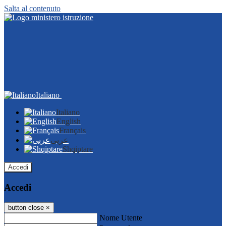
Salta al contenuto
Italiano
Italiano
English
Français
عربى
Shqiptare
Accedi
Accedi
button close
×
Nome Utente