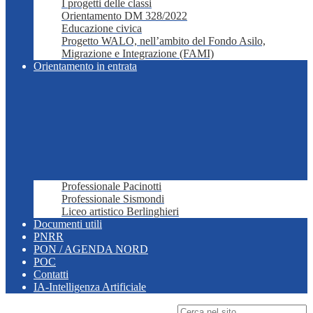
I progetti delle classi
Orientamento DM 328/2022
Educazione civica
Progetto WALO, nell’ambito del Fondo Asilo,
Migrazione e Integrazione (FAMI)
Orientamento in entrata
Professionale Pacinotti
Professionale Sismondi
Liceo artistico Berlinghieri
Documenti utili
PNRR
PON / AGENDA NORD
POC
Contatti
IA-Intelligenza Artificiale
Campo di ricerca per le pagine del sito