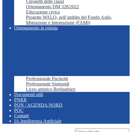
I progetti delle classi
Orientamento DM 328/2022
Educazione civica
Progetto WALO, nell’ambito del Fondo Asilo,
Migrazione e Integrazione (FAMI)
Orientamento in entrata
Professionale Pacinotti
Professionale Sismondi
Liceo artistico Berlinghieri
Documenti utili
PNRR
PON / AGENDA NORD
POC
Contatti
IA-Intelligenza Artificiale
Campo di ricerca per le pagine del sito