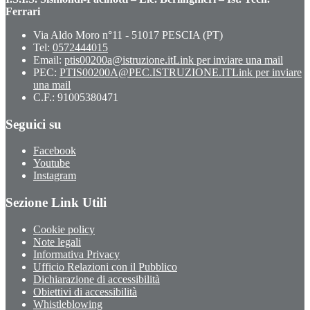
Ferrari
Via Aldo Moro n°11 - 51017 PESCIA (PT)
Tel:
0572444015
Email:
ptis00200a@istruzione.it
Link per inviare una mail
PEC:
PTIS00200A@PEC.ISTRUZIONE.IT
Link per inviare
una mail
C.F.: 91005380471
Seguici su
Facebook
Youtube
Instagram
Sezione Link Utili
Cookie policy
Note legali
Informativa Privacy
Ufficio Relazioni con il Pubblico
Dichiarazione di accessibilità
Obiettivi di accessibilità
Whistleblowing