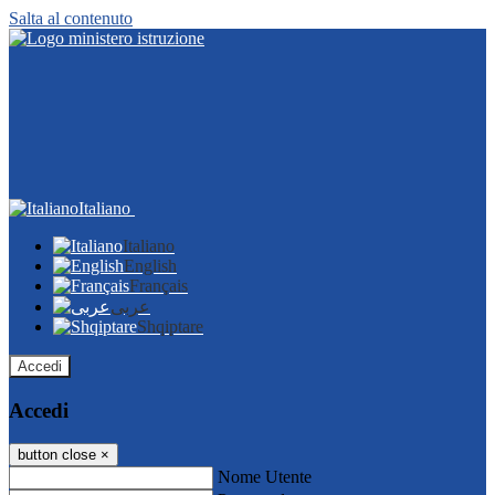
Salta al contenuto
Italiano
Italiano
English
Français
عربى
Shqiptare
Accedi
Accedi
button close
×
Nome Utente