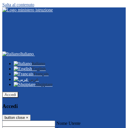
Salta al contenuto
Italiano
Italiano
English
Français
عربى
Shqiptare
Accedi
Accedi
button close
×
Nome Utente