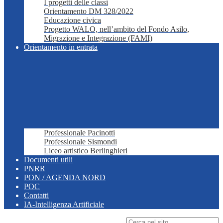
I progetti delle classi
Orientamento DM 328/2022
Educazione civica
Progetto WALO, nell’ambito del Fondo Asilo,
Migrazione e Integrazione (FAMI)
Orientamento in entrata
Professionale Pacinotti
Professionale Sismondi
Liceo artistico Berlinghieri
Documenti utili
PNRR
PON / AGENDA NORD
POC
Contatti
IA-Intelligenza Artificiale
Campo di ricerca per le pagine del sito