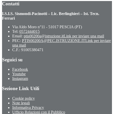
Contatti
I.S.I.S. Sismondi-Pacinotti – Lic. Berlinghieri – Ist. Tecn.
Ferrari
Via Aldo Moro n°11 - 51017 PESCIA (PT)
Tel:
0572444015
Email:
ptis00200a@istruzione.it
Link per inviare una mail
PEC:
PTIS00200A@PEC.ISTRUZIONE.IT
Link per inviare
una mail
C.F.: 91005380471
Seguici su
Facebook
Youtube
Instagram
Sezione Link Utili
Cookie policy
Note legali
Informativa Privacy
Ufficio Relazioni con il Pubblico