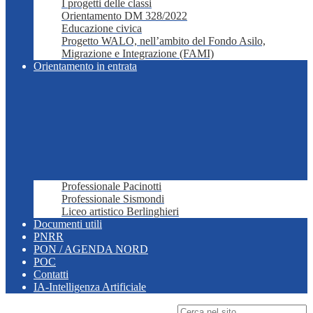
I progetti delle classi
Orientamento DM 328/2022
Educazione civica
Progetto WALO, nell’ambito del Fondo Asilo,
Migrazione e Integrazione (FAMI)
Orientamento in entrata
Professionale Pacinotti
Professionale Sismondi
Liceo artistico Berlinghieri
Documenti utili
PNRR
PON / AGENDA NORD
POC
Contatti
IA-Intelligenza Artificiale
Campo di ricerca per le pagine del sito