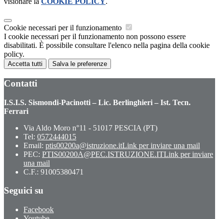
visionare la
COOKIE POLICY
.
Cookie necessari per il funzionamento
I cookie necessari per il funzionamento non possono essere
disabilitati. È possibile consultare l'elenco nella pagina della cookie
policy.
Accetta tutti
Salva le preferenze
Contatti
I.S.I.S. Sismondi-Pacinotti – Lic. Berlinghieri – Ist. Tecn.
Ferrari
Via Aldo Moro n°11 - 51017 PESCIA (PT)
Tel:
0572444015
Email:
ptis00200a@istruzione.it
Link per inviare una mail
PEC:
PTIS00200A@PEC.ISTRUZIONE.IT
Link per inviare
una mail
C.F.: 91005380471
Seguici su
Facebook
Youtube