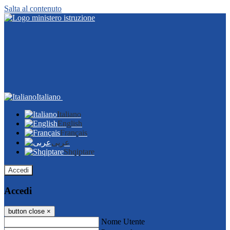
Salta al contenuto
Italiano
Italiano
English
Français
عربى
Shqiptare
Accedi
Accedi
button close
×
Nome Utente