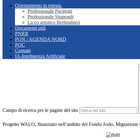
Orientamento in entrata
Professionale Pacinotti
Professionale Sismondi
Liceo artistico Berlinghieri
Documenti utili
PNRR
PON / AGENDA NORD
POC
Contatti
IA-Intelligenza Artificiale
Campo di ricerca per le pagine del sito
Progetto WALO, finanziato nell’ambito del Fondo Asilo, Migrazione 