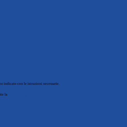
o indicato con le istruzioni necessarie.
ite la
Login Spaggiari