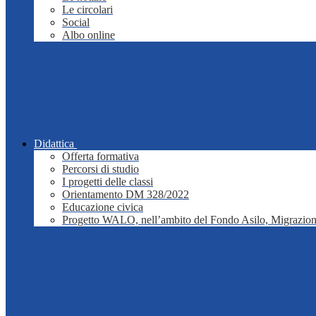
Le circolari
Social
Albo online
Didattica
Offerta formativa
Percorsi di studio
I progetti delle classi
Orientamento DM 328/2022
Educazione civica
Progetto WALO, nell’ambito del Fondo Asilo, Migrazion