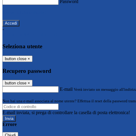
Password
Password dimenticata?
-
Entra con SPID
Entra con CIE
Seleziona utente
button close
×
Recupero password
button close
×
E-mail
Verrà inviato un messaggio all'indirizz
Non hai una e-mail associata al nome utente? Effettua il reset della password tram
E-mail inviata, si prega di controllare la casella di posta elettronica!
Errore
Chiudi