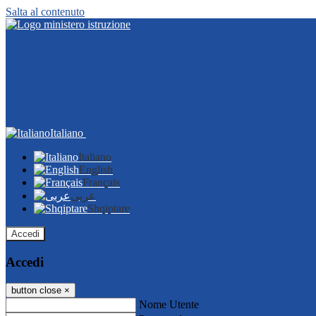
Salta al contenuto
Italiano
Italiano
English
Français
عربى
Shqiptare
Accedi
Accedi
button close
×
Nome Utente