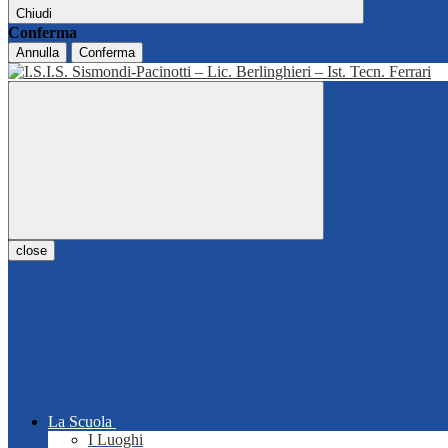
Chiudi
Conferma
Annulla
Conferma
close
La Scuola
I Luoghi