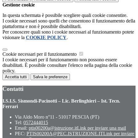
Gestione cookie
In questa schermata è possibile scegliere quali cookie consentire.
I cookie necessari sono quelli che consentono il funzionamento della
piattaforma e non è possibile disabilitarli.
Per conoscere quali sono i cookie necessari al funzionamento potete
visionare la
COOKIE POLICY
.
Cookie necessari per il funzionamento
I cookie necessari per il funzionamento non possono essere
disabilitati. È possibile consultare l'elenco nella pagina della cookie
policy.
Accetta tutti
Salva le preferenze
Contatti
I.S.I.S. Sismondi-Pacinotti – Lic. Berlinghieri – Ist. Tecn.
Ferrari
Via Aldo Moro n°11 - 51017 PESCIA (PT)
Tel:
0572444015
Email:
ptis00200a@istruzione.it
Link per inviare una mail
PEC:
PTIS00200A@PEC.ISTRUZIONE.IT
Link per inviare