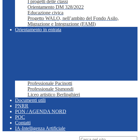
I progetti delle classi
Orientamento DM 328/2022
Educazione civica
Progetto WALO, nell’ambito del Fondo Asilo,
Migrazione e Integrazione (FAMI)
Orientamento in entrata
Professionale Pacinotti
Professionale Sismondi
Liceo artistico Berlinghieri
Documenti utili
PNRR
PON / AGENDA NORD
POC
Contatti
IA-Intelligenza Artificiale
Campo di ricerca per le pagine del sito