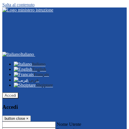
Salta al contenuto
Italiano
Italiano
English
Français
عربى
Shqiptare
Accedi
Accedi
button close
×
Nome Utente