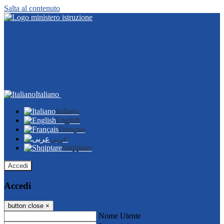
Salta al contenuto
Italiano
Italiano
English
Français
عربى
Shqiptare
Accedi
Accedi
button close
×
Nome Utente