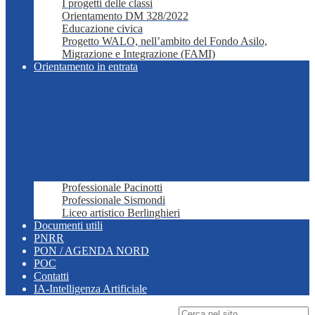
I progetti delle classi
Orientamento DM 328/2022
Educazione civica
Progetto WALO, nell’ambito del Fondo Asilo,
Migrazione e Integrazione (FAMI)
Orientamento in entrata
Professionale Pacinotti
Professionale Sismondi
Liceo artistico Berlinghieri
Documenti utili
PNRR
PON / AGENDA NORD
POC
Contatti
IA-Intelligenza Artificiale
Campo di ricerca per le pagine del sito