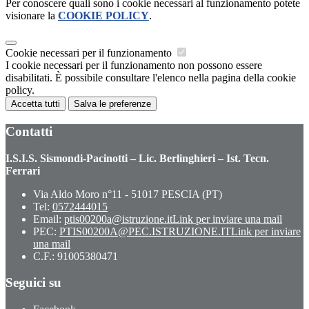
Per conoscere quali sono i cookie necessari al funzionamento potete
visionare la
COOKIE POLICY
.
Cookie necessari per il funzionamento
I cookie necessari per il funzionamento non possono essere
disabilitati. È possibile consultare l'elenco nella pagina della cookie
policy.
Accetta tutti
Salva le preferenze
Contatti
I.S.I.S. Sismondi-Pacinotti – Lic. Berlinghieri – Ist. Tecn.
Ferrari
Via Aldo Moro n°11 - 51017 PESCIA (PT)
Tel:
0572444015
Email:
ptis00200a@istruzione.it
Link per inviare una mail
PEC:
PTIS00200A@PEC.ISTRUZIONE.IT
Link per inviare
una mail
C.F.: 91005380471
Seguici su