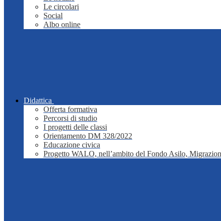
Le circolari
Social
Albo online
Didattica
Offerta formativa
Percorsi di studio
I progetti delle classi
Orientamento DM 328/2022
Educazione civica
Progetto WALO, nell’ambito del Fondo Asilo, Migrazion