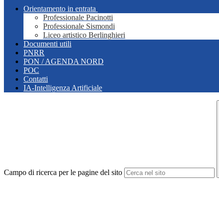
Orientamento in entrata
Professionale Pacinotti
Professionale Sismondi
Liceo artistico Berlinghieri
Documenti utili
PNRR
PON / AGENDA NORD
POC
Contatti
IA-Intelligenza Artificiale
Campo di ricerca per le pagine del sito