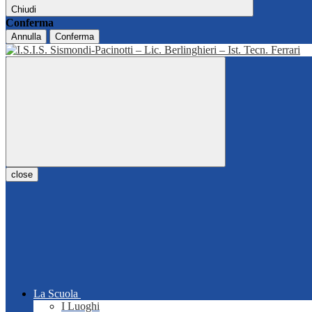
Chiudi
Conferma
Annulla
Conferma
close
La Scuola
I Luoghi