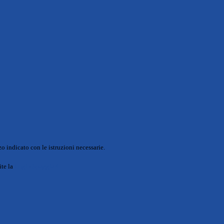
o indicato con le istruzioni necessarie.
ite la
Login Spaggiari