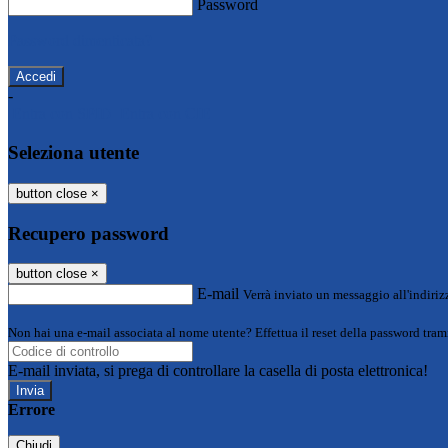
Password
Password dimenticata?
-
Entra con SPID
Entra con CIE
Seleziona utente
button close
×
Recupero password
button close
×
E-mail
Verrà inviato un messaggio all'indirizz
Non hai una e-mail associata al nome utente? Effettua il reset della password tram
E-mail inviata, si prega di controllare la casella di posta elettronica!
Errore
Chiudi