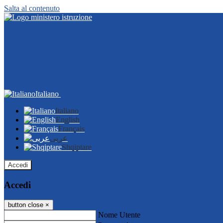
Salta al contenuto
Italiano
Italiano
English
Français
عربى
Shqiptare
Accedi
Accedi
button close
×
Nome Utente