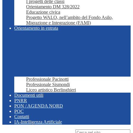
I progetti delle classi
Orientamento DM 328/2022
Educazione civica
Progetto WALO, nell’ambito del Fondo Asilo,
Migrazione e Integrazione (FAMI)
Orientamento in entrata
Professionale Pacinotti
Professionale Sismondi
Liceo artistico Berlinghieri
Documenti utili
PNRR
PON / AGENDA NORD
POC
Contatti
IA-Intelligenza Artificiale
Campo di ricerca per le pagine del sito