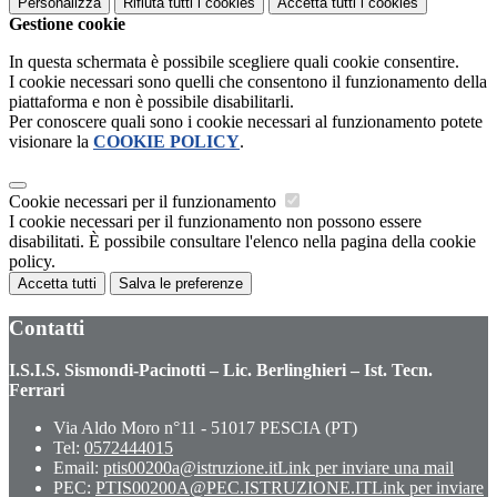
Personalizza
Rifiuta tutti
i cookies
Accetta tutti
i cookies
Gestione cookie
In questa schermata è possibile scegliere quali cookie consentire.
I cookie necessari sono quelli che consentono il funzionamento della
piattaforma e non è possibile disabilitarli.
Per conoscere quali sono i cookie necessari al funzionamento potete
visionare la
COOKIE POLICY
.
Cookie necessari per il funzionamento
I cookie necessari per il funzionamento non possono essere
disabilitati. È possibile consultare l'elenco nella pagina della cookie
policy.
Accetta tutti
Salva le preferenze
Contatti
I.S.I.S. Sismondi-Pacinotti – Lic. Berlinghieri – Ist. Tecn.
Ferrari
Via Aldo Moro n°11 - 51017 PESCIA (PT)
Tel:
0572444015
Email:
ptis00200a@istruzione.it
Link per inviare una mail
PEC:
PTIS00200A@PEC.ISTRUZIONE.IT
Link per inviare