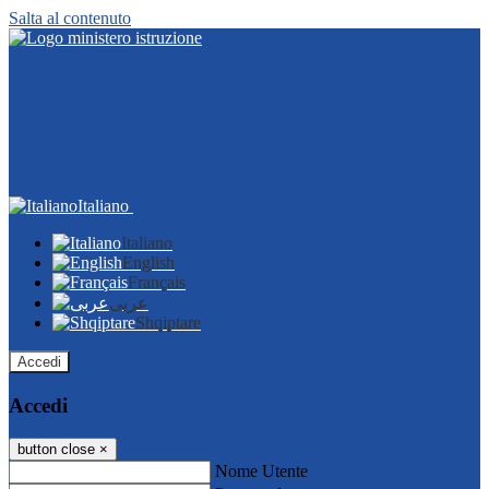
Salta al contenuto
Italiano
Italiano
English
Français
عربى
Shqiptare
Accedi
Accedi
button close
×
Nome Utente