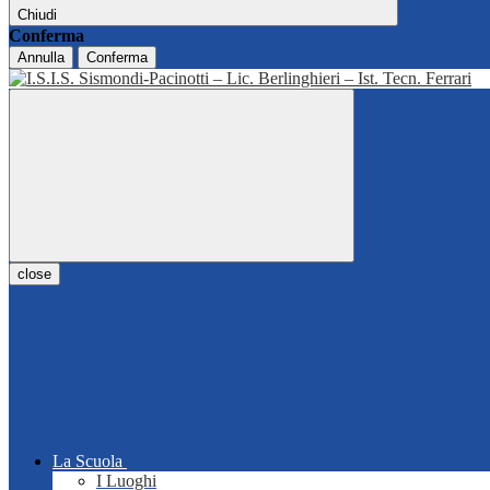
Chiudi
Conferma
Annulla
Conferma
close
La Scuola
I Luoghi