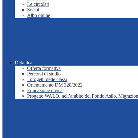
Le circolari
Social
Albo online
Didattica
Offerta formativa
Percorsi di studio
I progetti delle classi
Orientamento DM 328/2022
Educazione civica
Progetto WALO, nell’ambito del Fondo Asilo, Migrazion