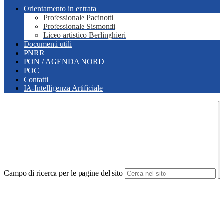
Orientamento in entrata
Professionale Pacinotti
Professionale Sismondi
Liceo artistico Berlinghieri
Documenti utili
PNRR
PON / AGENDA NORD
POC
Contatti
IA-Intelligenza Artificiale
Campo di ricerca per le pagine del sito