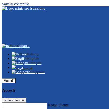
Salta al contenuto
Italiano
Italiano
English
Français
عربى
Shqiptare
Accedi
Accedi
button close
×
Nome Utente