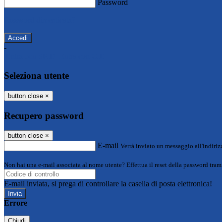
Password
Password dimenticata?
-
Entra con SPID
Entra con CIE
Seleziona utente
button close
×
Recupero password
button close
×
E-mail
Verrà inviato un messaggio all'indirizz
Non hai una e-mail associata al nome utente? Effettua il reset della password tram
E-mail inviata, si prega di controllare la casella di posta elettronica!
Errore
Chiudi