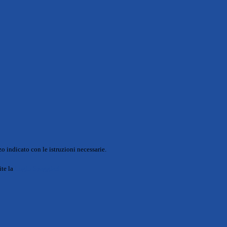
o indicato con le istruzioni necessarie.
ite la
Login Spaggiari