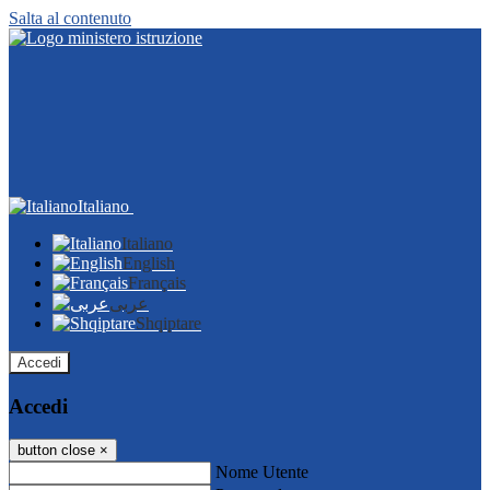
Salta al contenuto
Italiano
Italiano
English
Français
عربى
Shqiptare
Accedi
Accedi
button close
×
Nome Utente