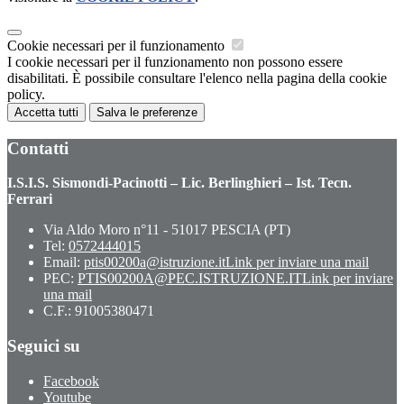
Cookie necessari per il funzionamento
I cookie necessari per il funzionamento non possono essere
disabilitati. È possibile consultare l'elenco nella pagina della cookie
policy.
Accetta tutti
Salva le preferenze
Contatti
I.S.I.S. Sismondi-Pacinotti – Lic. Berlinghieri – Ist. Tecn.
Ferrari
Via Aldo Moro n°11 - 51017 PESCIA (PT)
Tel:
0572444015
Email:
ptis00200a@istruzione.it
Link per inviare una mail
PEC:
PTIS00200A@PEC.ISTRUZIONE.IT
Link per inviare
una mail
C.F.: 91005380471
Seguici su
Facebook
Youtube