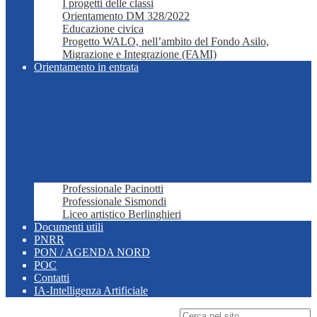
I progetti delle classi
Orientamento DM 328/2022
Educazione civica
Progetto WALO, nell’ambito del Fondo Asilo,
Migrazione e Integrazione (FAMI)
Orientamento in entrata
Professionale Pacinotti
Professionale Sismondi
Liceo artistico Berlinghieri
Documenti utili
PNRR
PON / AGENDA NORD
POC
Contatti
IA-Intelligenza Artificiale
Campo di ricerca per le pagine del sito