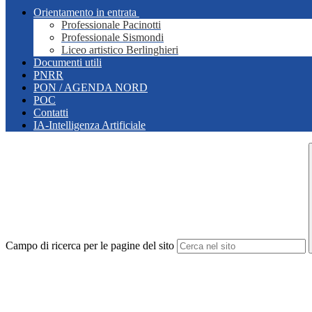
Orientamento in entrata
Professionale Pacinotti
Professionale Sismondi
Liceo artistico Berlinghieri
Documenti utili
PNRR
PON / AGENDA NORD
POC
Contatti
IA-Intelligenza Artificiale
Campo di ricerca per le pagine del sito