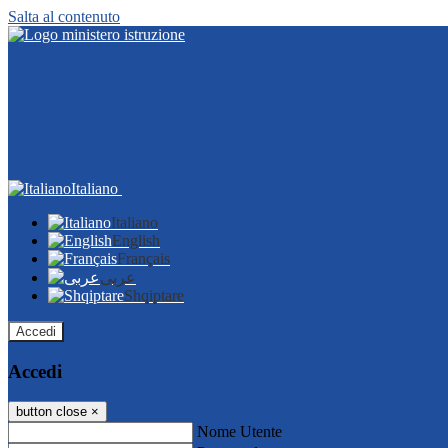
Salta al contenuto
Italiano
Italiano
English
Français
عربى
Shqiptare
Accedi
Accedi
button close
×
Nome Utente