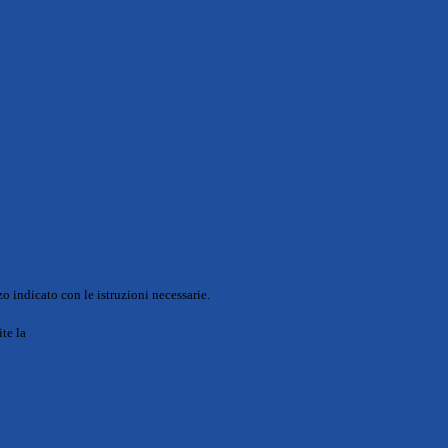
o indicato con le istruzioni necessarie.
ite la
Login Spaggiari