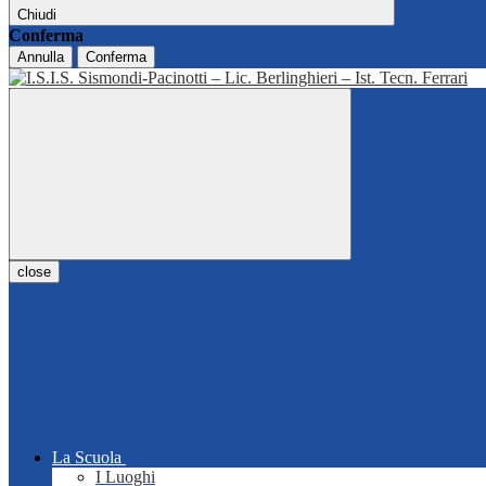
Chiudi
Conferma
Annulla
Conferma
close
La Scuola
I Luoghi