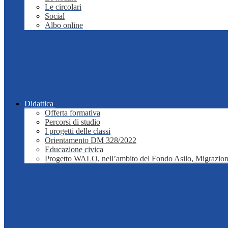
Le circolari
Social
Albo online
Didattica
Offerta formativa
Percorsi di studio
I progetti delle classi
Orientamento DM 328/2022
Educazione civica
Progetto WALO, nell’ambito del Fondo Asilo, Migrazion