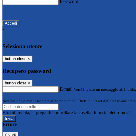
Password
Password dimenticata?
-
Entra con SPID
Entra con CIE
Seleziona utente
button close
×
Recupero password
button close
×
E-mail
Verrà inviato un messaggio all'indirizz
Non hai una e-mail associata al nome utente? Effettua il reset della password tram
E-mail inviata, si prega di controllare la casella di posta elettronica!
Errore
Chiudi