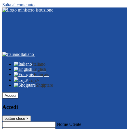
Salta al contenuto
Italiano
Italiano
English
Français
عربى
Shqiptare
Accedi
Accedi
button close
×
Nome Utente