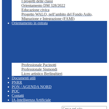
I progetti delle classi
Orientamento DM 328/2022
Educazione civica
Progetto WALO, nell’ambito del Fondo Asilo,
Migrazione e Integrazione (FAMI)
Orientamento in entrata
Professionale Pacinotti
Professionale Sismondi
Liceo artistico Berlinghieri
Documenti utili
PNRR
PON / AGENDA NORD
POC
Contatti
IA-Intelligenza Artificiale
Campo di ricerca per le pagine del sito