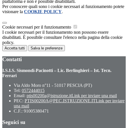
piattaforma e non è possibile disabilitarli.
Per conoscere quali sono i cookie necessari al funzionamento potete
visionare la
COOKIE POLICY
.
Cookie necessari per il funzionamento
I cookie necessari per il funzionamento non possono essere
disabilitati. È possibile consultare l'elenco nella pagina della cookie
policy.
Accetta tutti
Salva le preferenze
Contatti
I.S.I.S. Sismondi-Pacinotti – Lic. Berlinghieri – Ist. Tecn.
Ferrari
Via Aldo Moro n°11 - 51017 PESCIA (PT)
Tel:
0572444015
Email:
ptis00200a@istruzione.it
Link per inviare una mail
PEC:
PTIS00200A@PEC.ISTRUZIONE.IT
Link per inviare
una mail
C.F.: 91005380471
Seguici su