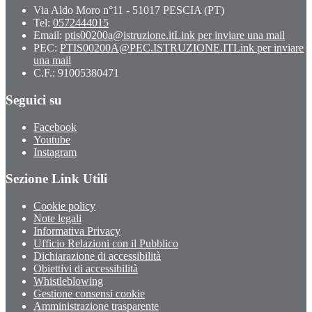
Via Aldo Moro n°11 - 51017 PESCIA (PT)
Tel:
0572444015
Email:
ptis00200a@istruzione.it
Link per inviare una mail
PEC:
PTIS00200A@PEC.ISTRUZIONE.IT
Link per inviare
una mail
C.F.: 91005380471
Seguici su
Facebook
Youtube
Instagram
Sezione Link Utili
Cookie policy
Note legali
Informativa Privacy
Ufficio Relazioni con il Pubblico
Dichiarazione di accessibilità
Obiettivi di accessibilità
Whistleblowing
Gestione consensi cookie
Amministrazione trasparente