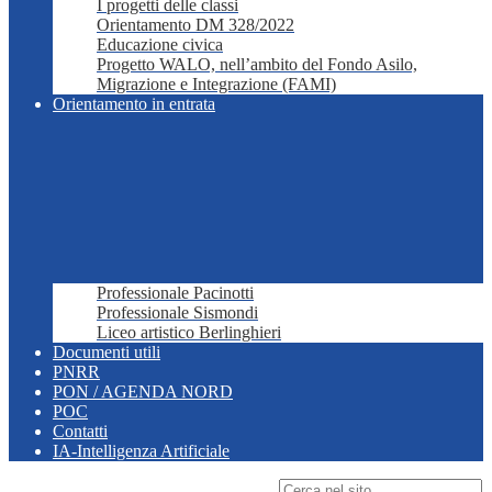
I progetti delle classi
Orientamento DM 328/2022
Educazione civica
Progetto WALO, nell’ambito del Fondo Asilo,
Migrazione e Integrazione (FAMI)
Orientamento in entrata
Professionale Pacinotti
Professionale Sismondi
Liceo artistico Berlinghieri
Documenti utili
PNRR
PON / AGENDA NORD
POC
Contatti
IA-Intelligenza Artificiale
Campo di ricerca per le pagine del sito