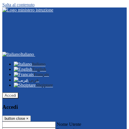
Salta al contenuto
Italiano
Italiano
English
Français
عربى
Shqiptare
Accedi
Accedi
button close
×
Nome Utente