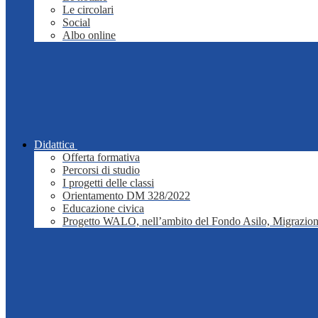
Le circolari
Social
Albo online
Didattica
Offerta formativa
Percorsi di studio
I progetti delle classi
Orientamento DM 328/2022
Educazione civica
Progetto WALO, nell’ambito del Fondo Asilo, Migrazion