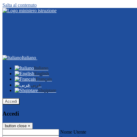
Salta al contenuto
Italiano
Italiano
English
Français
عربى
Shqiptare
Accedi
Accedi
button close
×
Nome Utente