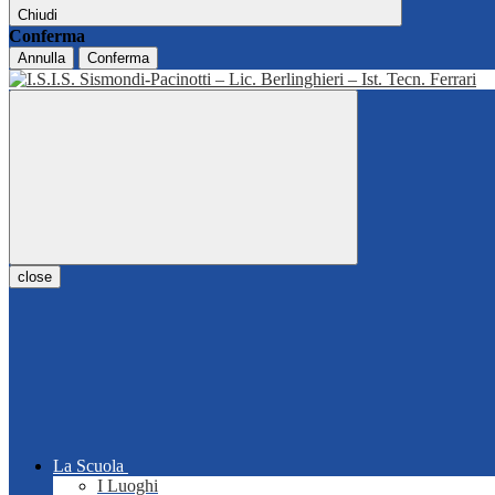
Chiudi
Conferma
Annulla
Conferma
close
La Scuola
I Luoghi