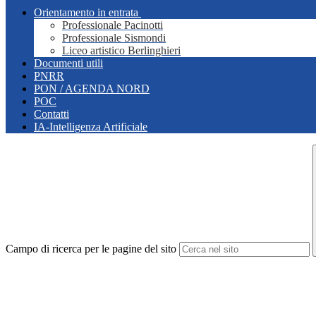
Orientamento in entrata
Professionale Pacinotti
Professionale Sismondi
Liceo artistico Berlinghieri
Documenti utili
PNRR
PON / AGENDA NORD
POC
Contatti
IA-Intelligenza Artificiale
Campo di ricerca per le pagine del sito