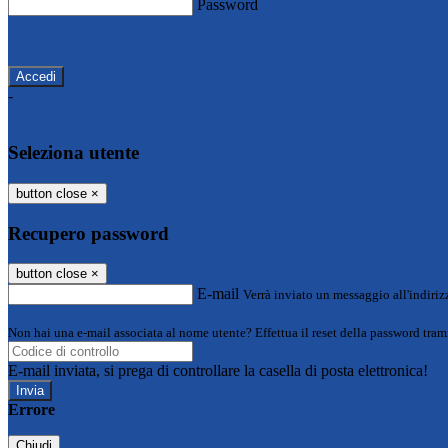
Password
Password dimenticata?
-
Entra con SPID
Entra con CIE
Seleziona utente
button close
×
Recupero password
button close
×
E-mail
Verrà inviato un messaggio all'indirizz
Non hai una e-mail associata al nome utente? Effettua il reset della password tram
E-mail inviata, si prega di controllare la casella di posta elettronica!
Errore
Chiudi