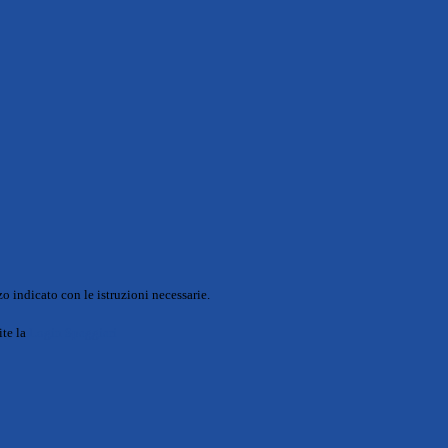
o indicato con le istruzioni necessarie.
ite la
Login Spaggiari