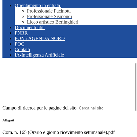
Orientamento in entrata
Professionale Pacinotti
Professionale Sismondi
Liceo artistico Berlinghieri
Documenti utili
PNRR
PON / AGENDA NORD
POC
Contatti
IA-Intelligenza Artificiale
Campo di ricerca per le pagine del sito
Allegati
Com. n. 165 (Orario e giorno ricevimento settimanale).pdf