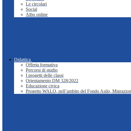
Le circolari
Social
Albo online
Didattica
Offerta formativa
Percorsi di studio
I progetti delle classi
Orientamento DM 328/2022
Educazione civica
Progetto WALO, nell’ambito del Fondo Asilo, Migrazion