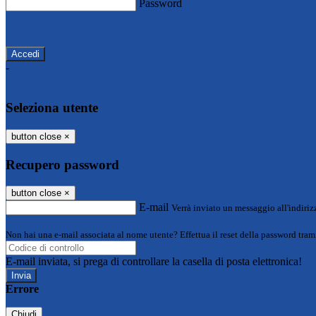
Password
Password dimenticata?
-
Entra con SPID
Entra con CIE
Seleziona utente
button close
×
Recupero password
button close
×
E-mail
Verrà inviato un messaggio all'indirizz
Non hai una e-mail associata al nome utente? Effettua il reset della password tram
E-mail inviata, si prega di controllare la casella di posta elettronica!
Errore
Chiudi