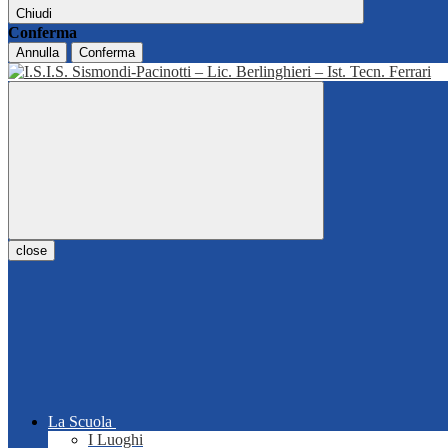
Chiudi
Conferma
Annulla
Conferma
close
La Scuola
I Luoghi