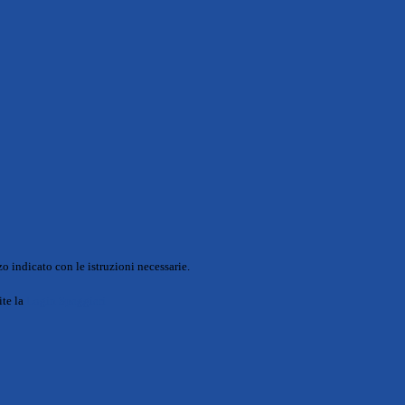
o indicato con le istruzioni necessarie.
ite la
Login Spaggiari