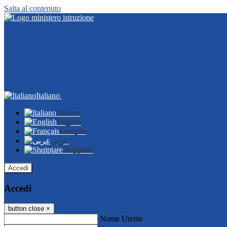
Salta al contenuto
Italiano
Italiano
English
Français
عربى
Shqiptare
Accedi
Accedi
button close
×
Nome Utente