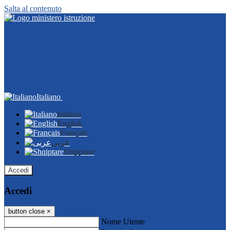
Salta al contenuto
Italiano
Italiano
English
Français
عربى
Shqiptare
Accedi
Accedi
button close
×
Nome Utente