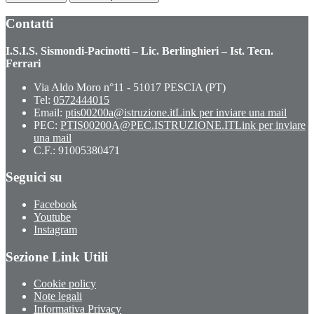
Contatti
I.S.I.S. Sismondi-Pacinotti – Lic. Berlinghieri – Ist. Tecn.
Ferrari
Via Aldo Moro n°11 - 51017 PESCIA (PT)
Tel:
0572444015
Email:
ptis00200a@istruzione.it
Link per inviare una mail
PEC:
PTIS00200A@PEC.ISTRUZIONE.IT
Link per inviare
una mail
C.F.: 91005380471
Seguici su
Facebook
Youtube
Instagram
Sezione Link Utili
Cookie policy
Note legali
Informativa Privacy