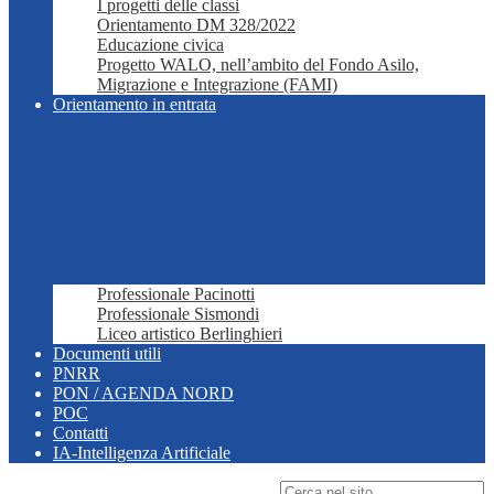
I progetti delle classi
Orientamento DM 328/2022
Educazione civica
Progetto WALO, nell’ambito del Fondo Asilo,
Migrazione e Integrazione (FAMI)
Orientamento in entrata
Professionale Pacinotti
Professionale Sismondi
Liceo artistico Berlinghieri
Documenti utili
PNRR
PON / AGENDA NORD
POC
Contatti
IA-Intelligenza Artificiale
Campo di ricerca per le pagine del sito