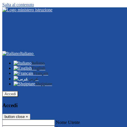
Salta al contenuto
Italiano
Italiano
English
Français
عربى
Shqiptare
Accedi
Accedi
button close
×
Nome Utente