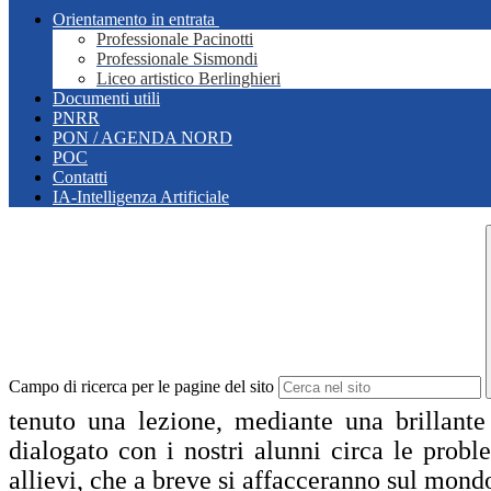
Orientamento in entrata
Professionale Pacinotti
Professionale Sismondi
Liceo artistico Berlinghieri
Documenti utili
PNRR
PON / AGENDA NORD
POC
Contatti
IA-Intelligenza Artificiale
Campo di ricerca per le pagine del sito
tenuto una lezione, mediante una brillante
dialogato con i nostri alunni circa le probl
allievi, che a breve si affacceranno sul mond