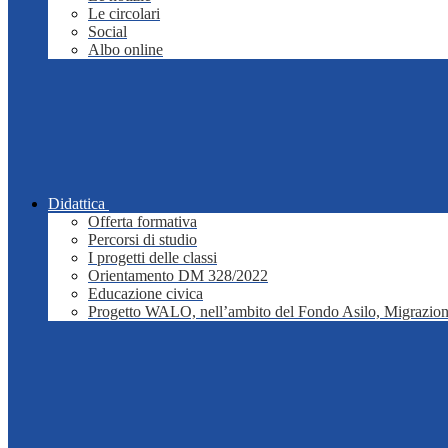
Le circolari
Social
Albo online
Didattica
Offerta formativa
Percorsi di studio
I progetti delle classi
Orientamento DM 328/2022
Educazione civica
Progetto WALO, nell’ambito del Fondo Asilo, Migrazion