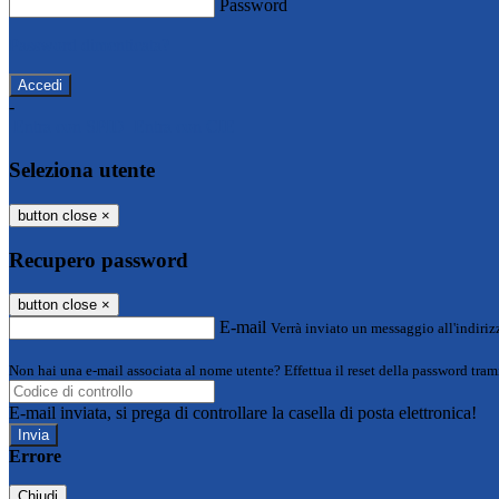
Password
Password dimenticata?
-
Entra con SPID
Entra con CIE
Seleziona utente
button close
×
Recupero password
button close
×
E-mail
Verrà inviato un messaggio all'indirizz
Non hai una e-mail associata al nome utente? Effettua il reset della password tram
E-mail inviata, si prega di controllare la casella di posta elettronica!
Errore
Chiudi