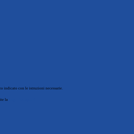
o indicato con le istruzioni necessarie.
ite la
Login Spaggiari