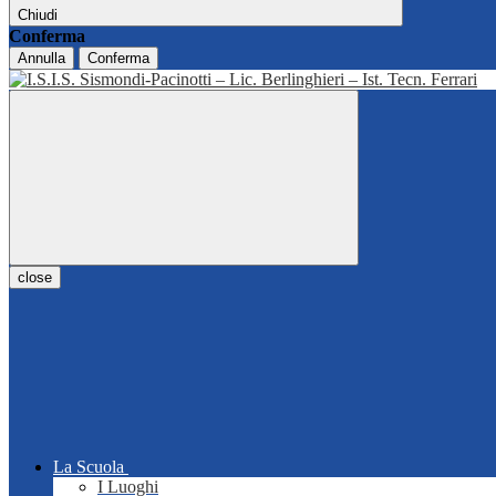
Chiudi
Conferma
Annulla
Conferma
close
La Scuola
I Luoghi