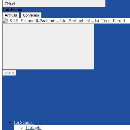
Chiudi
Conferma
Annulla
Conferma
close
La Scuola
I Luoghi