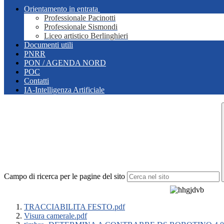
Orientamento in entrata
Professionale Pacinotti
Professionale Sismondi
Liceo artistico Berlinghieri
Documenti utili
PNRR
PON / AGENDA NORD
POC
Contatti
IA-Intelligenza Artificiale
Campo di ricerca per le pagine del sito
TRACCIABILITA FESTO.pdf
Visura camerale.pdf