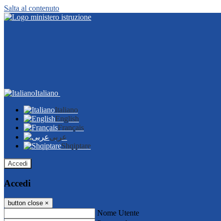
Salta al contenuto
Italiano
Italiano
English
Français
عربى
Shqiptare
Accedi
Accedi
button close
×
Nome Utente