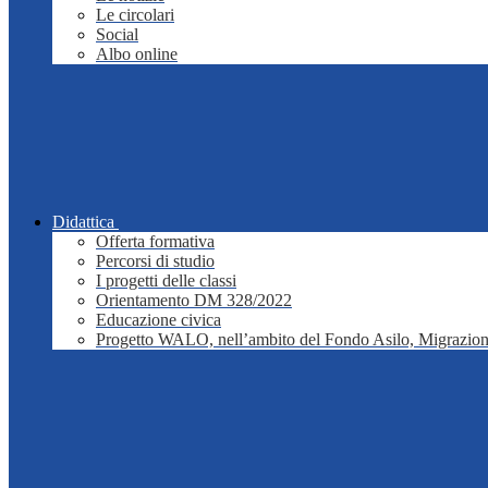
Le circolari
Social
Albo online
Didattica
Offerta formativa
Percorsi di studio
I progetti delle classi
Orientamento DM 328/2022
Educazione civica
Progetto WALO, nell’ambito del Fondo Asilo, Migrazion