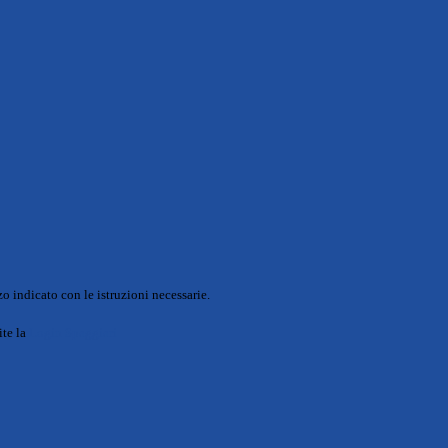
o indicato con le istruzioni necessarie.
ite la
Login Spaggiari