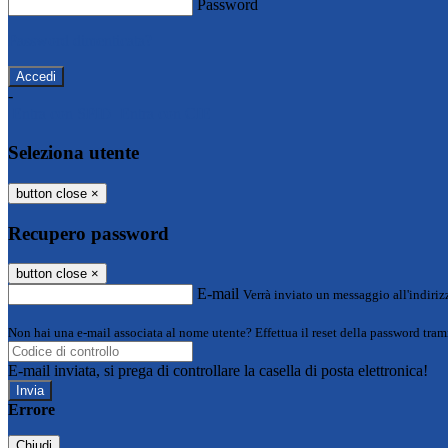
Password
Password dimenticata?
-
Entra con SPID
Entra con CIE
Seleziona utente
button close
×
Recupero password
button close
×
E-mail
Verrà inviato un messaggio all'indirizz
Non hai una e-mail associata al nome utente? Effettua il reset della password tram
E-mail inviata, si prega di controllare la casella di posta elettronica!
Errore
Chiudi