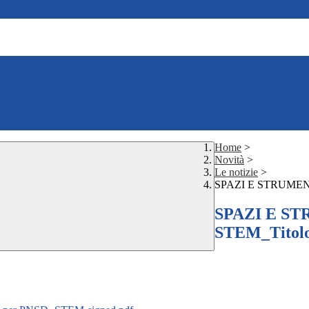
Home
>
Novità
>
Le notizie
>
SPAZI E STRUMENTI 
SPAZI E ST
STEM_Titolo 