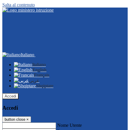
Salta al contenuto
Italiano
Italiano
English
Français
عربى
Shqiptare
Accedi
Accedi
button close
×
Nome Utente