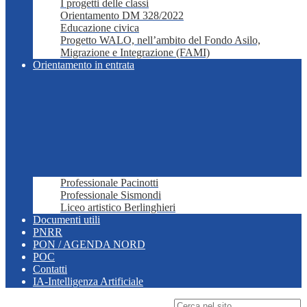
I progetti delle classi
Orientamento DM 328/2022
Educazione civica
Progetto WALO, nell’ambito del Fondo Asilo,
Migrazione e Integrazione (FAMI)
Orientamento in entrata
Professionale Pacinotti
Professionale Sismondi
Liceo artistico Berlinghieri
Documenti utili
PNRR
PON / AGENDA NORD
POC
Contatti
IA-Intelligenza Artificiale
Campo di ricerca per le pagine del sito