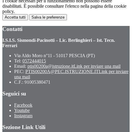
I cookie necessari per il funzionamento non possono essere
disabilitati. È possibile consultare l'elenco nella pagina della cookie
policy.
Accetta tutti
Salva le preferenze
Contatti
I.S.I.S. Sismondi-Pacinotti – Lic. Berlinghieri – Ist. Tecn.
Ferrari
Via Aldo Moro n°11 - 51017 PESCIA (PT)
Tel:
0572444015
Email:
ptis00200a@istruzione.it
Link per inviare una mail
PEC:
PTIS00200A@PEC.ISTRUZIONE.IT
Link per inviare
una mail
C.F.: 91005380471
Seguici su
Facebook
Youtube
Instagram
Sezione Link Utili