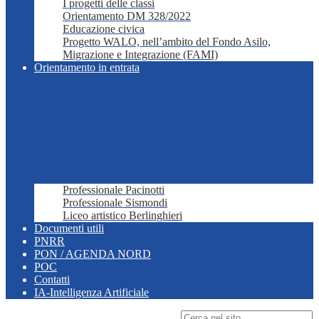
I progetti delle classi
Orientamento DM 328/2022
Educazione civica
Progetto WALO, nell’ambito del Fondo Asilo,
Migrazione e Integrazione (FAMI)
Orientamento in entrata
Professionale Pacinotti
Professionale Sismondi
Liceo artistico Berlinghieri
Documenti utili
PNRR
PON / AGENDA NORD
POC
Contatti
IA-Intelligenza Artificiale
Campo di ricerca per le pagine del sito