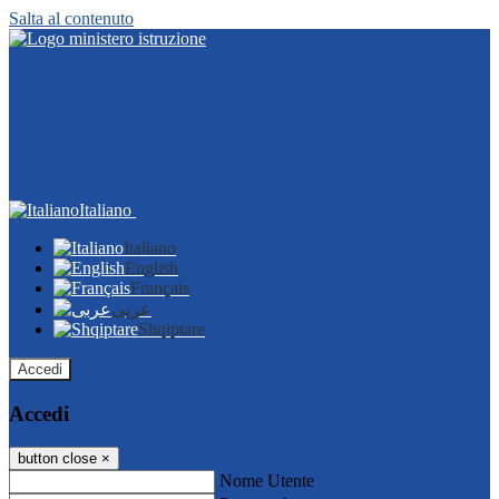
Salta al contenuto
Italiano
Italiano
English
Français
عربى
Shqiptare
Accedi
Accedi
button close
×
Nome Utente