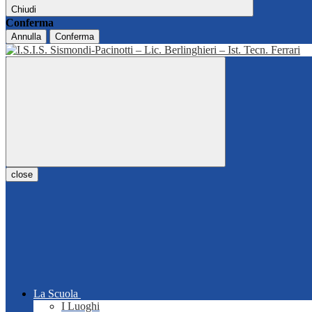
Chiudi
Conferma
Annulla
Conferma
close
La Scuola
I Luoghi