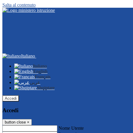
Salta al contenuto
Italiano
Italiano
English
Français
عربى
Shqiptare
Accedi
Accedi
button close
×
Nome Utente