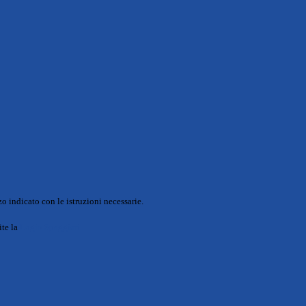
o indicato con le istruzioni necessarie.
ite la
Login Spaggiari