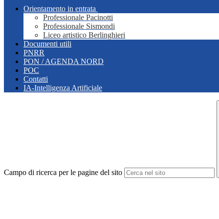
Orientamento in entrata
Professionale Pacinotti
Professionale Sismondi
Liceo artistico Berlinghieri
Documenti utili
PNRR
PON / AGENDA NORD
POC
Contatti
IA-Intelligenza Artificiale
Campo di ricerca per le pagine del sito