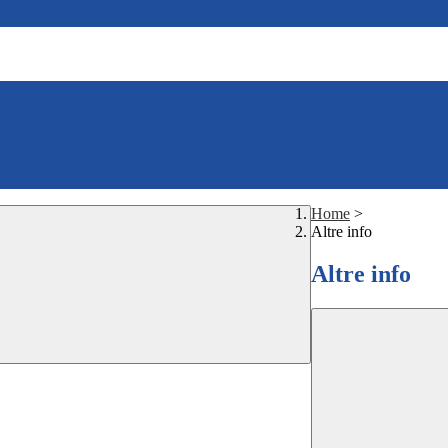
Home
>
Altre info
Altre info