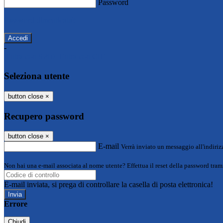
Password
Password dimenticata?
-
Entra con SPID
Entra con CIE
Seleziona utente
button close
×
Recupero password
button close
×
E-mail
Verrà inviato un messaggio all'indirizz
Non hai una e-mail associata al nome utente? Effettua il reset della password tram
E-mail inviata, si prega di controllare la casella di posta elettronica!
Errore
Chiudi