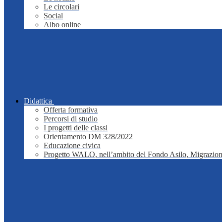
Le circolari
Social
Albo online
Didattica
Offerta formativa
Percorsi di studio
I progetti delle classi
Orientamento DM 328/2022
Educazione civica
Progetto WALO, nell’ambito del Fondo Asilo, Migrazion