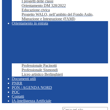
I progetti delle classi
Orientamento DM 328/2022
Educazione civica
Progetto WALO, nell’ambito del Fondo Asilo,
Migrazione e Integrazione (FAMI)
Orientamento in entrata
Professionale Pacinotti
Professionale Sismondi
Liceo artistico Berlinghieri
Documenti utili
PNRR
PON / AGENDA NORD
POC
Contatti
IA-Intelligenza Artificiale
Campo di ricerca per le pagine del sito