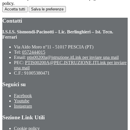
policy.
Accetta tutti
Salva le preferenze
Contatti
I.S.I.S. Sismondi-Pacinotti – Lic. Berlinghieri – Ist. Tecn.
Ferrari
Via Aldo Moro n°11 - 51017 PESCIA (PT)
Tel:
0572444015
Email:
ptis00200a@istruzione.it
Link per inviare una mail
PEC:
PTIS00200A@PEC.ISTRUZIONE.IT
Link per inviare
una mail
C.F.: 91005380471
Seguici su
Facebook
Youtube
Instagram
Sezione Link Utili
Cookie policy