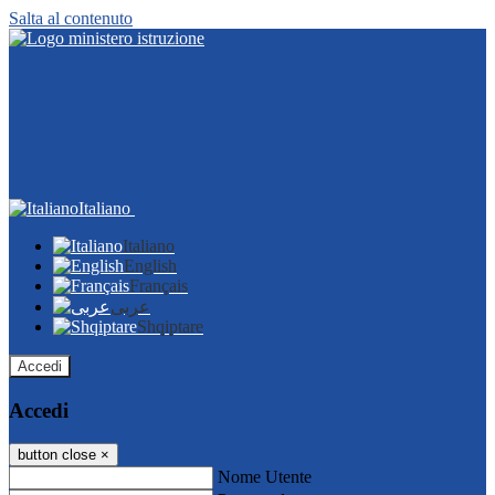
Salta al contenuto
Italiano
Italiano
English
Français
عربى
Shqiptare
Accedi
Accedi
button close
×
Nome Utente