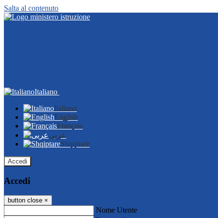
Salta al contenuto
Italiano
Italiano
English
Français
عربى
Shqiptare
Accedi
Accedi
button close
×
Nome Utente