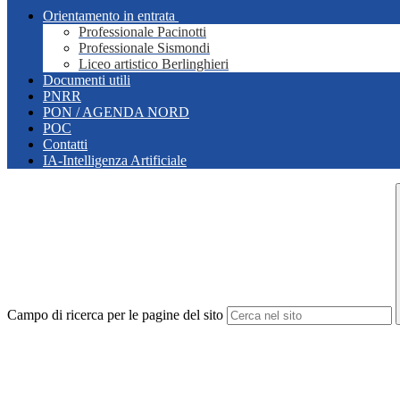
Orientamento in entrata
Professionale Pacinotti
Professionale Sismondi
Liceo artistico Berlinghieri
Documenti utili
PNRR
PON / AGENDA NORD
POC
Contatti
IA-Intelligenza Artificiale
Campo di ricerca per le pagine del sito