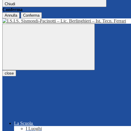
Chiudi
Conferma
Annulla
Conferma
close
La Scuola
I Luoghi