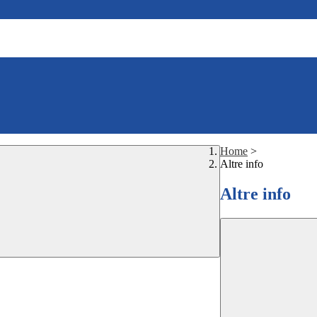
Home
>
Altre info
Altre info