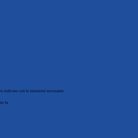
o indicato con le istruzioni necessarie.
ite la
Login Spaggiari