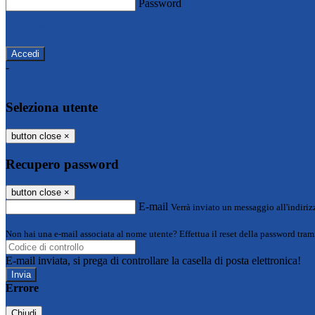
Password
Password dimenticata?
-
Entra con SPID
Entra con CIE
Seleziona utente
button close
×
Recupero password
button close
×
E-mail
Verrà inviato un messaggio all'indirizz
Non hai una e-mail associata al nome utente? Effettua il reset della password tram
E-mail inviata, si prega di controllare la casella di posta elettronica!
Errore
Chiudi