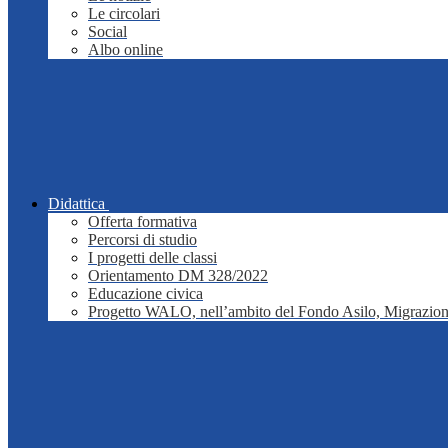
Le circolari
Social
Albo online
Didattica
Offerta formativa
Percorsi di studio
I progetti delle classi
Orientamento DM 328/2022
Educazione civica
Progetto WALO, nell’ambito del Fondo Asilo, Migrazion