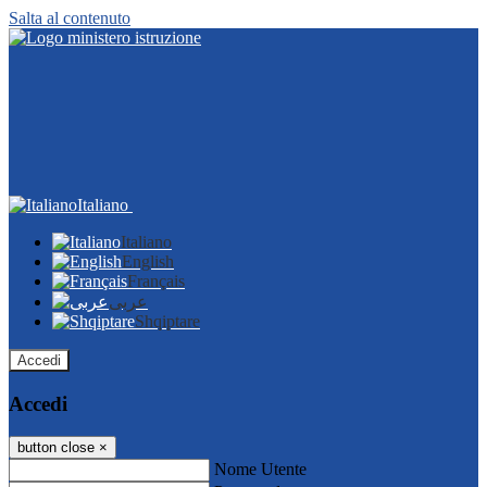
Salta al contenuto
Italiano
Italiano
English
Français
عربى
Shqiptare
Accedi
Accedi
button close
×
Nome Utente