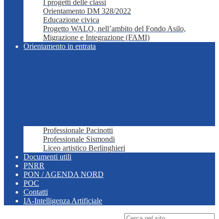
I progetti delle classi
Orientamento DM 328/2022
Educazione civica
Progetto WALO, nell’ambito del Fondo Asilo,
Migrazione e Integrazione (FAMI)
Orientamento in entrata
Professionale Pacinotti
Professionale Sismondi
Liceo artistico Berlinghieri
Documenti utili
PNRR
PON / AGENDA NORD
POC
Contatti
IA-Intelligenza Artificiale
Campo di ricerca per le pagine del sito