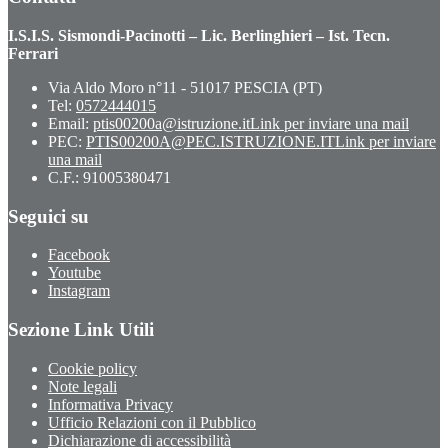
I.S.I.S. Sismondi-Pacinotti – Lic. Berlinghieri – Ist. Tecn.
Ferrari
Via Aldo Moro n°11 - 51017 PESCIA (PT)
Tel:
0572444015
Email:
ptis00200a@istruzione.it
Link per inviare una mail
PEC:
PTIS00200A@PEC.ISTRUZIONE.IT
Link per inviare
una mail
C.F.: 91005380471
Seguici su
Facebook
Youtube
Instagram
Sezione Link Utili
Cookie policy
Note legali
Informativa Privacy
Ufficio Relazioni con il Pubblico
Dichiarazione di accessibilità