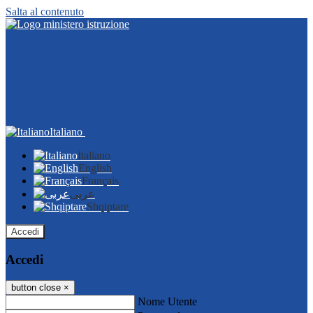
Salta al contenuto
Italiano
Italiano
English
Français
عربى
Shqiptare
Accedi
Accedi
button close
×
Nome Utente