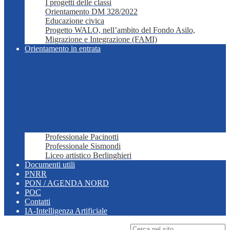
I progetti delle classi
Orientamento DM 328/2022
Educazione civica
Progetto WALO, nell’ambito del Fondo Asilo,
Migrazione e Integrazione (FAMI)
Orientamento in entrata
Professionale Pacinotti
Professionale Sismondi
Liceo artistico Berlinghieri
Documenti utili
PNRR
PON / AGENDA NORD
POC
Contatti
IA-Intelligenza Artificiale
Campo di ricerca per le pagine del sito