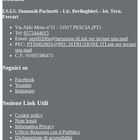
I.S.I.S. Sismondi-Pacinotti – Lic. Berlinghieri – Ist. Tecn.
Ferrari
Via Aldo Moro n°11 - 51017 PESCIA (PT)
Tel:
0572444015
Email:
ptis00200a@istruzione.it
Link per inviare una mail
PEC:
PTIS00200A@PEC.ISTRUZIONE.IT
Link per inviare
una mail
C.F.: 91005380471
Seguici su
Facebook
Youtube
Instagram
Sezione Link Utili
Cookie policy
Note legali
Informativa Privacy
Ufficio Relazioni con il Pubblico
Dichiarazione di accessibilità