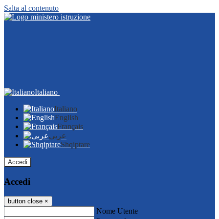
Salta al contenuto
Italiano
Italiano
English
Français
عربى
Shqiptare
Accedi
Accedi
button close
×
Nome Utente