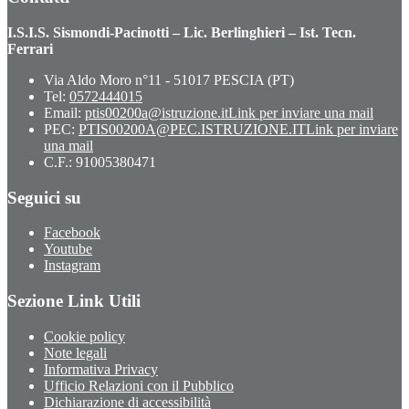
I.S.I.S. Sismondi-Pacinotti – Lic. Berlinghieri – Ist. Tecn.
Ferrari
Via Aldo Moro n°11 - 51017 PESCIA (PT)
Tel:
0572444015
Email:
ptis00200a@istruzione.it
Link per inviare una mail
PEC:
PTIS00200A@PEC.ISTRUZIONE.IT
Link per inviare
una mail
C.F.: 91005380471
Seguici su
Facebook
Youtube
Instagram
Sezione Link Utili
Cookie policy
Note legali
Informativa Privacy
Ufficio Relazioni con il Pubblico
Dichiarazione di accessibilità