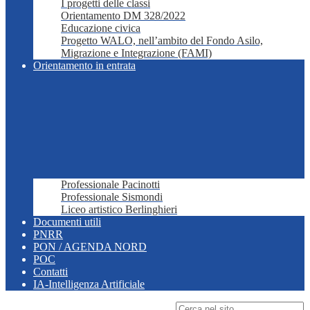
I progetti delle classi
Orientamento DM 328/2022
Educazione civica
Progetto WALO, nell’ambito del Fondo Asilo,
Migrazione e Integrazione (FAMI)
Orientamento in entrata
Professionale Pacinotti
Professionale Sismondi
Liceo artistico Berlinghieri
Documenti utili
PNRR
PON / AGENDA NORD
POC
Contatti
IA-Intelligenza Artificiale
Campo di ricerca per le pagine del sito