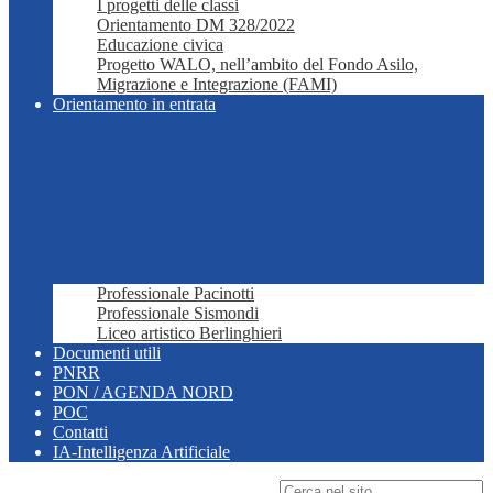
I progetti delle classi
Orientamento DM 328/2022
Educazione civica
Progetto WALO, nell’ambito del Fondo Asilo,
Migrazione e Integrazione (FAMI)
Orientamento in entrata
Professionale Pacinotti
Professionale Sismondi
Liceo artistico Berlinghieri
Documenti utili
PNRR
PON / AGENDA NORD
POC
Contatti
IA-Intelligenza Artificiale
Campo di ricerca per le pagine del sito