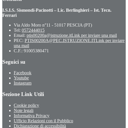
I.S.I.S. Sismondi-Pacinotti – Lic. Berlinghieri – Ist. Tecn.
Ferrari
Via Aldo Moro n°11 - 51017 PESCIA (PT)
Tel:
0572444015
Email:
ptis00200a@istruzione.it
Link per inviare una mail
PEC:
PTIS00200A@PEC.ISTRUZIONE.IT
Link per inviare
una mail
C.F.: 91005380471
Seguici su
Facebook
Youtube
Instagram
Sezione Link Utili
Cookie policy
Note legali
Informativa Privacy
Ufficio Relazioni con il Pubblico
Dichiarazione di accessibilità