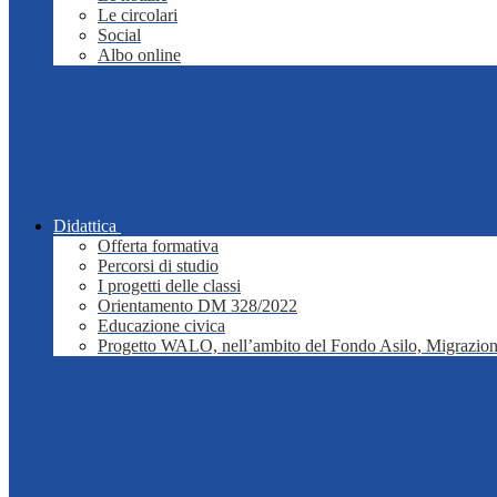
Le circolari
Social
Albo online
Didattica
Offerta formativa
Percorsi di studio
I progetti delle classi
Orientamento DM 328/2022
Educazione civica
Progetto WALO, nell’ambito del Fondo Asilo, Migrazion