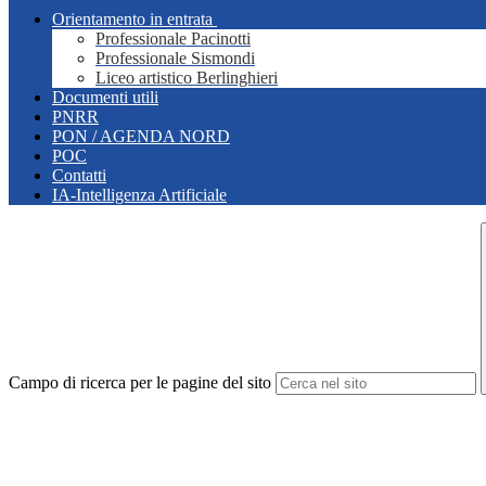
Orientamento in entrata
Professionale Pacinotti
Professionale Sismondi
Liceo artistico Berlinghieri
Documenti utili
PNRR
PON / AGENDA NORD
POC
Contatti
IA-Intelligenza Artificiale
Campo di ricerca per le pagine del sito