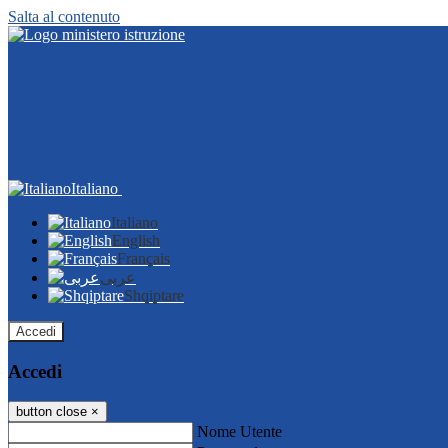
Salta al contenuto
Italiano
Italiano
English
Français
عربى
Shqiptare
Accedi
Accedi
button close
×
Nome Utente