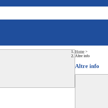
Home
>
Altre info
Altre info