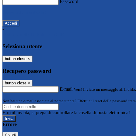
Password
Password dimenticata?
-
Entra con SPID
Entra con CIE
Seleziona utente
button close
×
Recupero password
button close
×
E-mail
Verrà inviato un messaggio all'indirizz
Non hai una e-mail associata al nome utente? Effettua il reset della password tram
E-mail inviata, si prega di controllare la casella di posta elettronica!
Errore
Chiudi