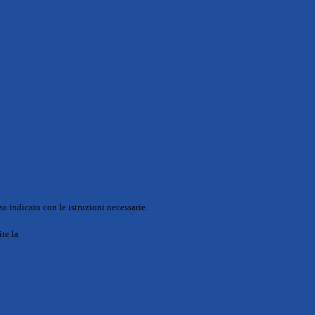
o indicato con le istruzioni necessarie.
ite la
Login Spaggiari