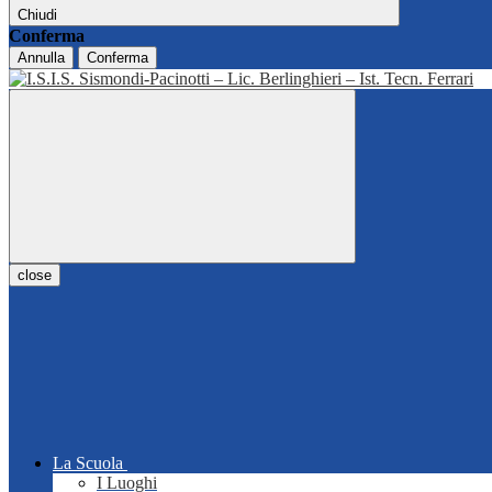
Chiudi
Conferma
Annulla
Conferma
close
La Scuola
I Luoghi