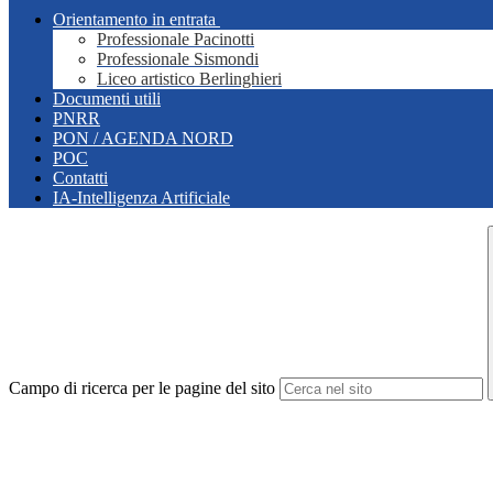
Orientamento in entrata
Professionale Pacinotti
Professionale Sismondi
Liceo artistico Berlinghieri
Documenti utili
PNRR
PON / AGENDA NORD
POC
Contatti
IA-Intelligenza Artificiale
Campo di ricerca per le pagine del sito