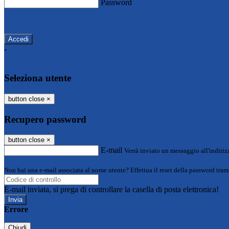
Password
Password dimenticata?
-
Entra con SPID
Entra con CIE
Seleziona utente
button close
×
Recupero password
button close
×
E-mail
Verrà inviato un messaggio all'indirizz
Non hai una e-mail associata al nome utente? Effettua il reset della password tram
E-mail inviata, si prega di controllare la casella di posta elettronica!
Errore
Chiudi