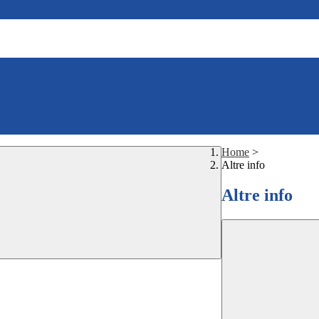
Home
>
Altre info
Altre info