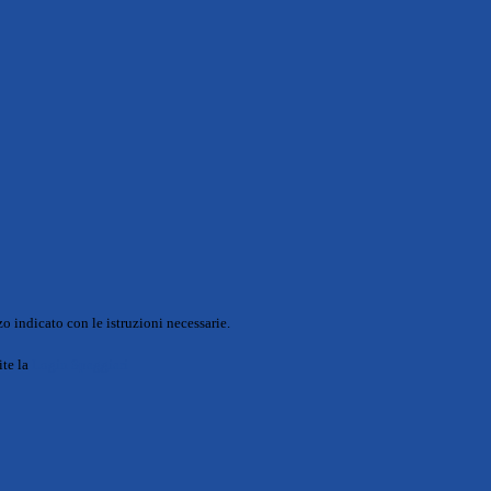
o indicato con le istruzioni necessarie.
ite la
Login Spaggiari