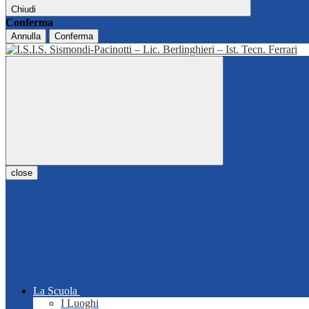
Chiudi
Conferma
Annulla
Conferma
close
La Scuola
I Luoghi