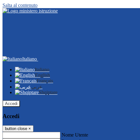
Salta al contenuto
Italiano
Italiano
English
Français
عربى
Shqiptare
Accedi
Accedi
button close
×
Nome Utente