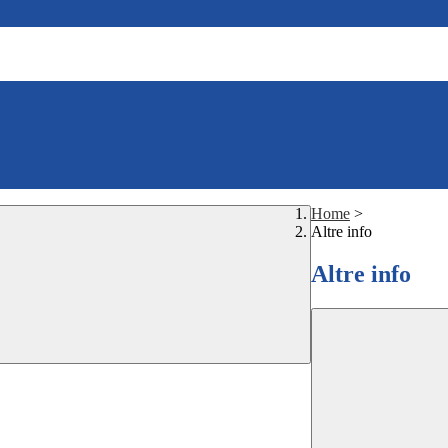
Home
>
Altre info
Altre info