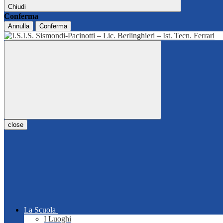
Chiudi
Conferma
Annulla
Conferma
close
La Scuola
I Luoghi