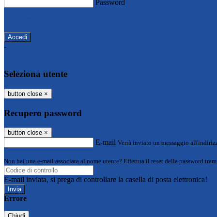
Password
Password dimenticata?
-
Entra con SPID
Entra con CIE
Seleziona utente
button close
×
Recupero password
button close
×
E-mail
Verrà inviato un messaggio all'indirizz
Non hai una e-mail associata al nome utente? Effettua il reset della password tram
E-mail inviata, si prega di controllare la casella di posta elettronica!
Errore
Chiudi