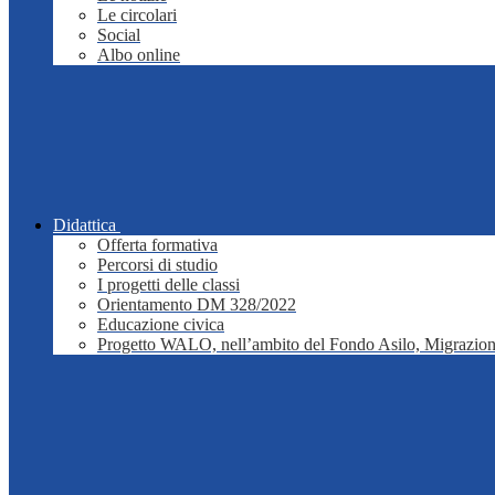
Le circolari
Social
Albo online
Didattica
Offerta formativa
Percorsi di studio
I progetti delle classi
Orientamento DM 328/2022
Educazione civica
Progetto WALO, nell’ambito del Fondo Asilo, Migrazion