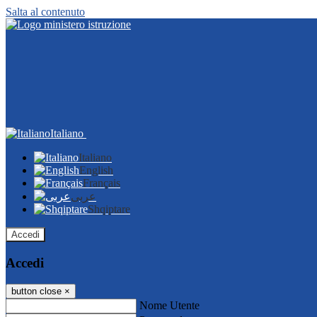
Salta al contenuto
Italiano
Italiano
English
Français
عربى
Shqiptare
Accedi
Accedi
button close
×
Nome Utente