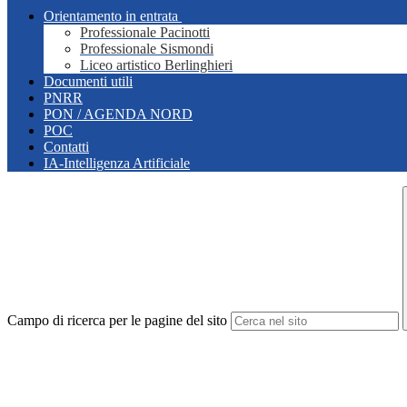
Orientamento in entrata
Professionale Pacinotti
Professionale Sismondi
Liceo artistico Berlinghieri
Documenti utili
PNRR
PON / AGENDA NORD
POC
Contatti
IA-Intelligenza Artificiale
Campo di ricerca per le pagine del sito