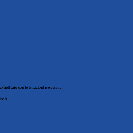
o indicato con le istruzioni necessarie.
ite la
Login Spaggiari