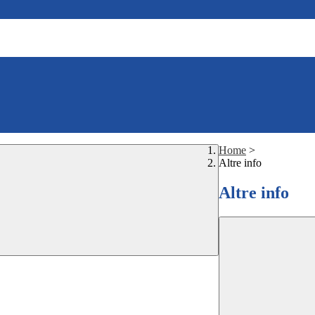
Home
>
Altre info
Altre info