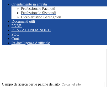
Orientamento in entrata
Professionale Pacinotti
Professionale Sismondi
Liceo artistico Berlinghieri
Documenti utili
PNRR
PON / AGENDA NORD
POC
Contatti
IA-Intelligenza Artificiale
Campo di ricerca per le pagine del sito