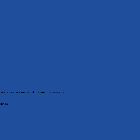
o indicato con le istruzioni necessarie.
ite la
Login Spaggiari