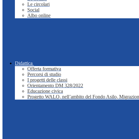
Le circolari
Social
Albo online
Didattica
Offerta formativa
Percorsi di studio
I progetti delle classi
Orientamento DM 328/2022
Educazione civica
Progetto WALO, nell’ambito del Fondo Asilo, Migrazion