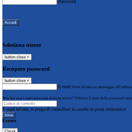
Password
Password dimenticata?
-
Entra con SPID
Entra con CIE
Seleziona utente
button close
×
Recupero password
button close
×
E-mail
Verrà inviato un messaggio all'indirizz
Non hai una e-mail associata al nome utente? Effettua il reset della password tram
E-mail inviata, si prega di controllare la casella di posta elettronica!
Errore
Chiudi