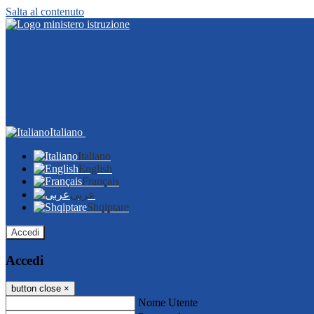
Salta al contenuto
Italiano
Italiano
English
Français
عربى
Shqiptare
Accedi
Accedi
button close
×
Nome Utente