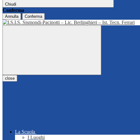
Chiudi
Conferma
Annulla
Conferma
close
La Scuola
I Luoghi