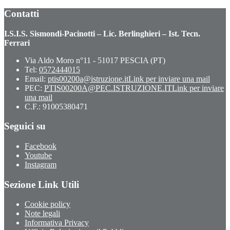
Contatti
I.S.I.S. Sismondi-Pacinotti – Lic. Berlinghieri – Ist. Tecn.
Ferrari
Via Aldo Moro n°11 - 51017 PESCIA (PT)
Tel:
0572444015
Email:
ptis00200a@istruzione.it
Link per inviare una mail
PEC:
PTIS00200A@PEC.ISTRUZIONE.IT
Link per inviare
una mail
C.F.: 91005380471
Seguici su
Facebook
Youtube
Instagram
Sezione Link Utili
Cookie policy
Note legali
Informativa Privacy