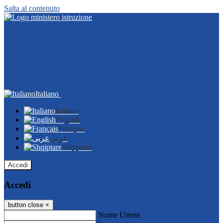
Salta al contenuto
Italiano
Italiano
English
Français
عربى
Shqiptare
Accedi
Accedi
button close
×
Nome Utente