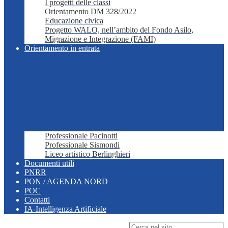
I progetti delle classi
Orientamento DM 328/2022
Educazione civica
Progetto WALO, nell’ambito del Fondo Asilo,
Migrazione e Integrazione (FAMI)
Orientamento in entrata
Professionale Pacinotti
Professionale Sismondi
Liceo artistico Berlinghieri
Documenti utili
PNRR
PON / AGENDA NORD
POC
Contatti
IA-Intelligenza Artificiale
Campo di ricerca per le pagine del sito