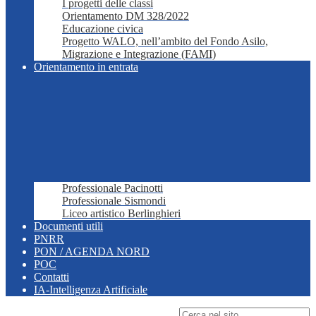
I progetti delle classi
Orientamento DM 328/2022
Educazione civica
Progetto WALO, nell’ambito del Fondo Asilo,
Migrazione e Integrazione (FAMI)
Orientamento in entrata
Professionale Pacinotti
Professionale Sismondi
Liceo artistico Berlinghieri
Documenti utili
PNRR
PON / AGENDA NORD
POC
Contatti
IA-Intelligenza Artificiale
Campo di ricerca per le pagine del sito