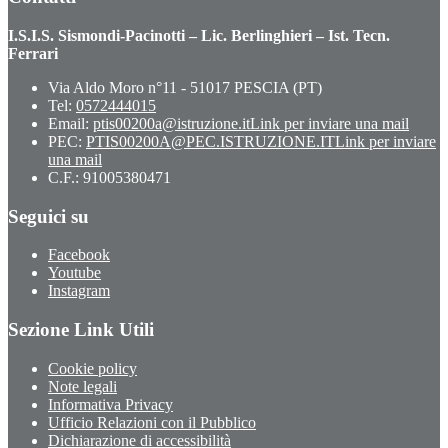
I.S.I.S. Sismondi-Pacinotti – Lic. Berlinghieri – Ist. Tecn.
Ferrari
Via Aldo Moro n°11 - 51017 PESCIA (PT)
Tel:
0572444015
Email:
ptis00200a@istruzione.it
Link per inviare una mail
PEC:
PTIS00200A@PEC.ISTRUZIONE.IT
Link per inviare
una mail
C.F.: 91005380471
Seguici su
Facebook
Youtube
Instagram
Sezione Link Utili
Cookie policy
Note legali
Informativa Privacy
Ufficio Relazioni con il Pubblico
Dichiarazione di accessibilità