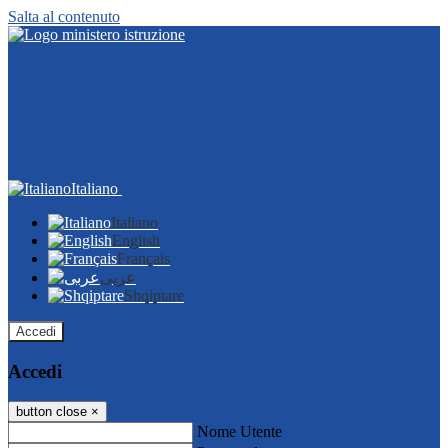
Salta al contenuto
Italiano
Italiano
English
Français
عربى
Shqiptare
Accedi
Accedi
button close
×
Nome Utente