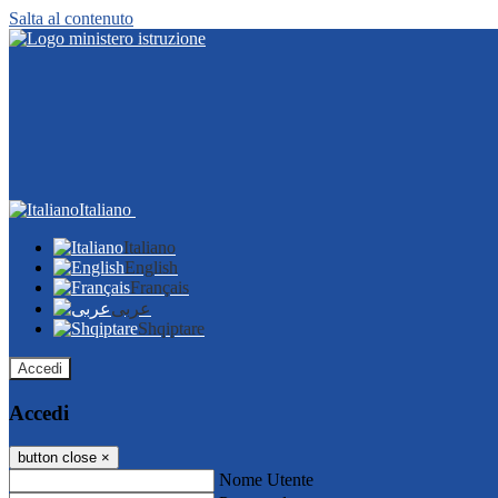
Salta al contenuto
Italiano
Italiano
English
Français
عربى
Shqiptare
Accedi
Accedi
button close
×
Nome Utente