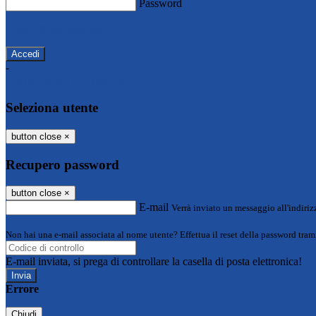
Password
Password dimenticata?
-
Entra con SPID
Entra con CIE
Seleziona utente
button close
×
Recupero password
button close
×
E-mail
Verrà inviato un messaggio all'indirizz
Non hai una e-mail associata al nome utente? Effettua il reset della password tram
E-mail inviata, si prega di controllare la casella di posta elettronica!
Errore
Chiudi