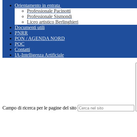
Orientamento in entrata
Professionale Pacinotti
Professionale Sismondi
Liceo artistico Berlinghieri
Documenti utili
PNRR
PON / AGENDA NORD
POC
Contatti
IA-Intelligenza Artificiale
Campo di ricerca per le pagine del sito