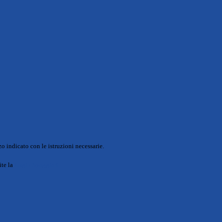
o indicato con le istruzioni necessarie.
ite la
Login Spaggiari