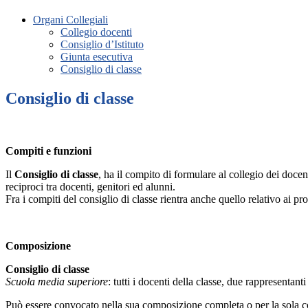
Organi Collegiali
Collegio docenti
Consiglio d’Istituto
Giunta esecutiva
Consiglio di classe
Consiglio di classe
Compiti e funzioni
Il
Consiglio di
classe
, ha il compito di formulare al collegio dei docen
reciproci tra docenti, genitori ed alunni.
Fra i compiti del consiglio di classe rientra anche quello relativo ai pr
Composizione
Consiglio di classe
Scuola media superiore
: tutti i docenti della classe, due rappresentant
Può essere convocato nella sua composizione completa o per la sola