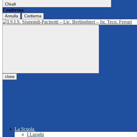
Chiudi
Conferma
Annulla
Conferma
close
La Scuola
I Luoghi