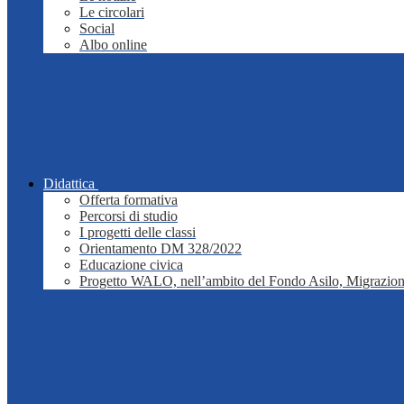
Le circolari
Social
Albo online
Didattica
Offerta formativa
Percorsi di studio
I progetti delle classi
Orientamento DM 328/2022
Educazione civica
Progetto WALO, nell’ambito del Fondo Asilo, Migrazion