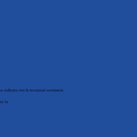
o indicato con le istruzioni necessarie.
ite la
Login Spaggiari