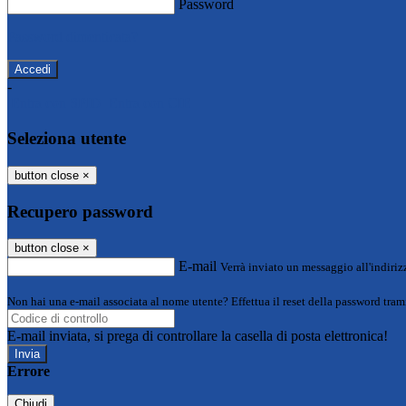
Password
Password dimenticata?
-
Entra con SPID
Entra con CIE
Seleziona utente
button close
×
Recupero password
button close
×
E-mail
Verrà inviato un messaggio all'indirizz
Non hai una e-mail associata al nome utente? Effettua il reset della password tram
E-mail inviata, si prega di controllare la casella di posta elettronica!
Errore
Chiudi