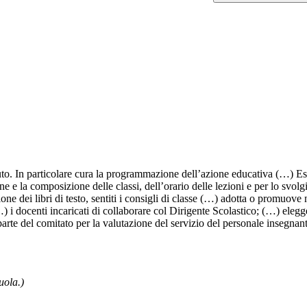
uto. In particolare cura la programmazione dell’azione educativa (…) Ess
 e la composizione delle classi, dell’orario delle lezioni e per lo svolg
e dei libri di testo, sentiti i consigli di classe (…) adotta o promuove
 docenti incaricati di collaborare col Dirigente Scolastico; (…) elegge 
arte del comitato per la valutazione del servizio del personale insegnant
uola.)