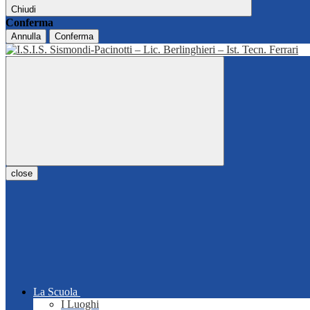
Chiudi
Conferma
Annulla
Conferma
close
La Scuola
I Luoghi