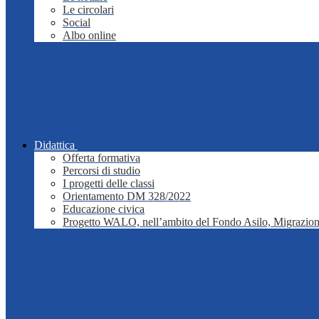
Le circolari
Social
Albo online
Didattica
Offerta formativa
Percorsi di studio
I progetti delle classi
Orientamento DM 328/2022
Educazione civica
Progetto WALO, nell’ambito del Fondo Asilo, Migrazion