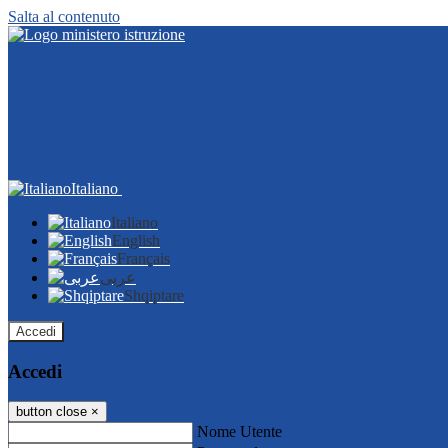
Salta al contenuto
Italiano
Italiano
English
Français
عربى
Shqiptare
Accedi
Accedi
button close
×
Nome Utente