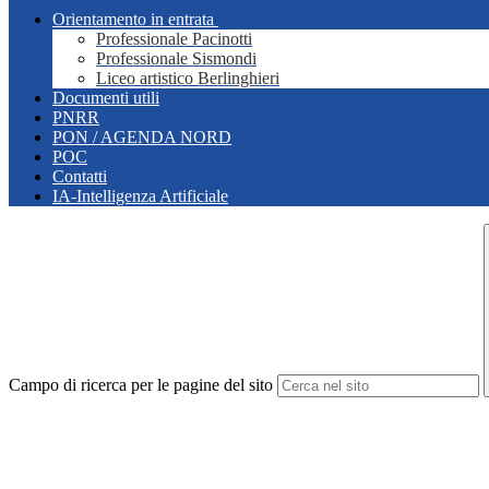
Orientamento in entrata
Professionale Pacinotti
Professionale Sismondi
Liceo artistico Berlinghieri
Documenti utili
PNRR
PON / AGENDA NORD
POC
Contatti
IA-Intelligenza Artificiale
Campo di ricerca per le pagine del sito