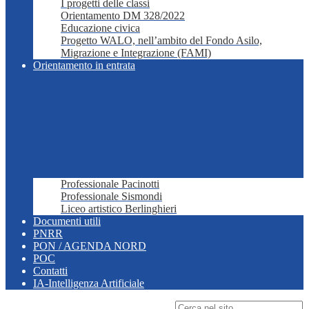
I progetti delle classi
Orientamento DM 328/2022
Educazione civica
Progetto WALO, nell’ambito del Fondo Asilo,
Migrazione e Integrazione (FAMI)
Orientamento in entrata
Professionale Pacinotti
Professionale Sismondi
Liceo artistico Berlinghieri
Documenti utili
PNRR
PON / AGENDA NORD
POC
Contatti
IA-Intelligenza Artificiale
Campo di ricerca per le pagine del sito