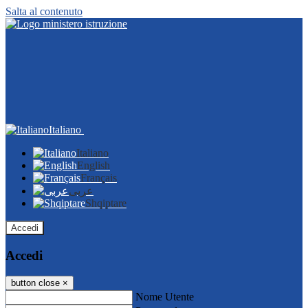
Salta al contenuto
Italiano
Italiano
English
Français
عربى
Shqiptare
Accedi
Accedi
button close
×
Nome Utente