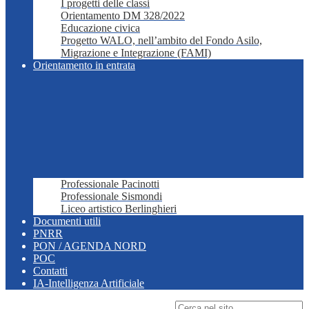
I progetti delle classi
Orientamento DM 328/2022
Educazione civica
Progetto WALO, nell’ambito del Fondo Asilo,
Migrazione e Integrazione (FAMI)
Orientamento in entrata
Professionale Pacinotti
Professionale Sismondi
Liceo artistico Berlinghieri
Documenti utili
PNRR
PON / AGENDA NORD
POC
Contatti
IA-Intelligenza Artificiale
Campo di ricerca per le pagine del sito