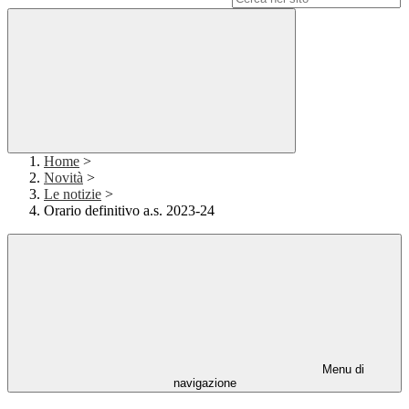
Home
>
Novità
>
Le notizie
>
Orario definitivo a.s. 2023-24
Menu di
navigazione