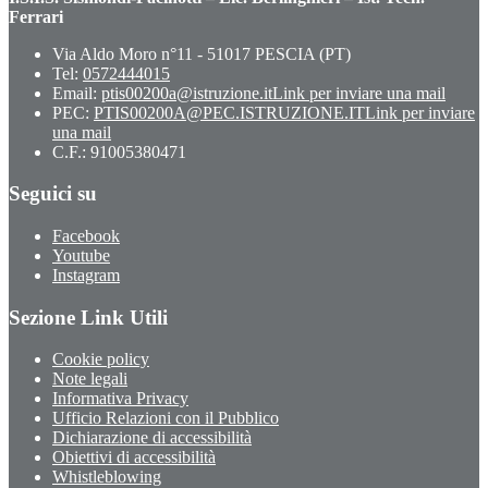
Ferrari
Via Aldo Moro n°11 - 51017 PESCIA (PT)
Tel:
0572444015
Email:
ptis00200a@istruzione.it
Link per inviare una mail
PEC:
PTIS00200A@PEC.ISTRUZIONE.IT
Link per inviare
una mail
C.F.: 91005380471
Seguici su
Facebook
Youtube
Instagram
Sezione Link Utili
Cookie policy
Note legali
Informativa Privacy
Ufficio Relazioni con il Pubblico
Dichiarazione di accessibilità
Obiettivi di accessibilità
Whistleblowing