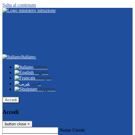
Salta al contenuto
Italiano
Italiano
English
Français
عربى
Shqiptare
Accedi
Accedi
button close
×
Nome Utente