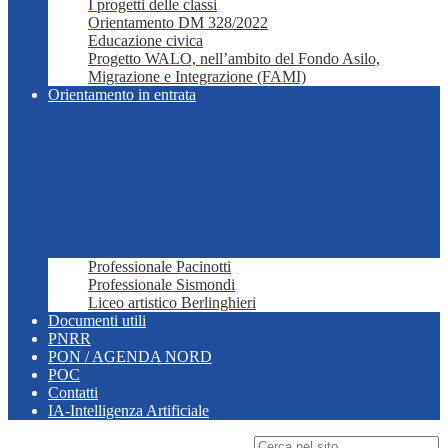
I progetti delle classi
Orientamento DM 328/2022
Educazione civica
Progetto WALO, nell’ambito del Fondo Asilo,
Migrazione e Integrazione (FAMI)
Orientamento in entrata
Professionale Pacinotti
Professionale Sismondi
Liceo artistico Berlinghieri
Documenti utili
PNRR
PON / AGENDA NORD
POC
Contatti
IA-Intelligenza Artificiale
Campo di ricerca per le pagine del sito