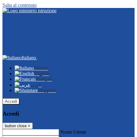
Salta al contenuto
Italiano
Italiano
English
Français
عربى
Shqiptare
Accedi
Accedi
button close
×
Nome Utente