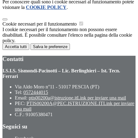
Per conoscere quali sono i cookie necessari al funzionamento potete
visionare la
COOKIE POLICY
.
Cookie necessari per il funzionamento
I cookie necessari per il funzionamento non possono essere
disabilitati. È possibile consultare l'elenco nella pagina della cookie
policy.
Accetta tutti
Salva le preferenze
Contatti
I.S.I.S. Sismondi-Pacinotti – Lic. Berlinghieri – Ist. Tecn.
Ferrari
Via Aldo Moro n°11 - 51017 PESCIA (PT)
Tel:
0572444015
Email:
ptis00200a@istruzione.it
Link per inviare una mail
PEC:
PTIS00200A@PEC.ISTRUZIONE.IT
Link per inviare
una mail
C.F.: 91005380471
Seguici su