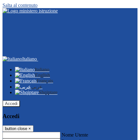
Salta al contenuto
Italiano
Italiano
English
Français
عربى
Shqiptare
Accedi
Accedi
button close
×
Nome Utente