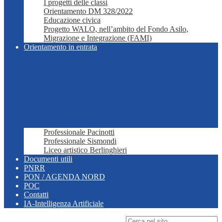
I progetti delle classi
Orientamento DM 328/2022
Educazione civica
Progetto WALO, nell’ambito del Fondo Asilo,
Migrazione e Integrazione (FAMI)
Orientamento in entrata
Professionale Pacinotti
Professionale Sismondi
Liceo artistico Berlinghieri
Documenti utili
PNRR
PON / AGENDA NORD
POC
Contatti
IA-Intelligenza Artificiale
Campo di ricerca per le pagine del sito