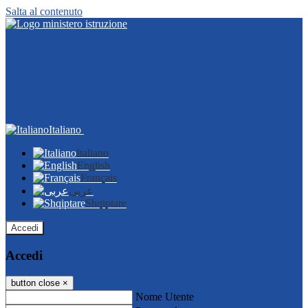
Salta al contenuto
Italiano
Italiano
English
Français
عربى
Shqiptare
Accedi
Accedi
button close
×
Nome Utente