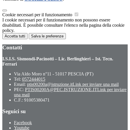
Cookie necessari per il funzionamento
I cookie necessari per il funzionamento non possono essere
disabilitati. È possibile consultare l'elenco nella pagina della cookie
policy.
Accetta tutti
Salva le preferenze
Contatti
I.S.I.S. Sismondi-Pacinotti – Lic. Berlinghieri – Ist. Tecn.
Ferrari
Via Aldo Moro n°11 - 51017 PESCIA (PT)
Tel:
0572444015
Email:
ptis00200a@istruzione.it
Link per inviare una mail
PEC:
PTIS00200A@PEC.ISTRUZIONE.IT
Link per inviare
una mail
C.F.: 91005380471
Seguici su
Facebook
Youtube