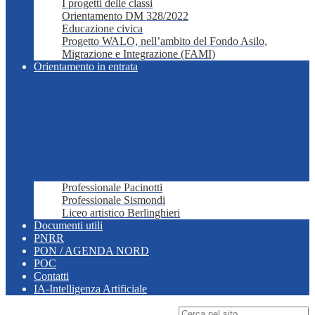
I progetti delle classi
Orientamento DM 328/2022
Educazione civica
Progetto WALO, nell’ambito del Fondo Asilo,
Migrazione e Integrazione (FAMI)
Orientamento in entrata
Professionale Pacinotti
Professionale Sismondi
Liceo artistico Berlinghieri
Documenti utili
PNRR
PON / AGENDA NORD
POC
Contatti
IA-Intelligenza Artificiale
Campo di ricerca per le pagine del sito