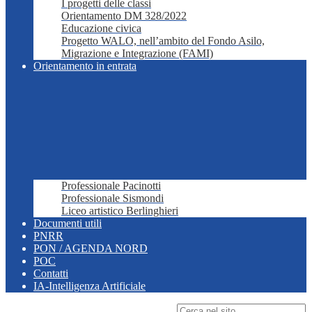
I progetti delle classi
Orientamento DM 328/2022
Educazione civica
Progetto WALO, nell’ambito del Fondo Asilo,
Migrazione e Integrazione (FAMI)
Orientamento in entrata
Professionale Pacinotti
Professionale Sismondi
Liceo artistico Berlinghieri
Documenti utili
PNRR
PON / AGENDA NORD
POC
Contatti
IA-Intelligenza Artificiale
Campo di ricerca per le pagine del sito