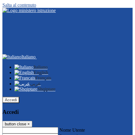
Salta al contenuto
Italiano
Italiano
English
Français
عربى
Shqiptare
Accedi
Accedi
button close
×
Nome Utente