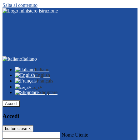
Salta al contenuto
Italiano
Italiano
English
Français
عربى
Shqiptare
Accedi
Accedi
button close
×
Nome Utente