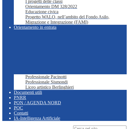
I progetti delle classi
Orientamento DM 328/2022
Educazione civica
Progetto WALO, nell’ambito del Fondo Asilo,
Migrazione e Integrazione (FAMI)
Orientamento in entrata
Professionale Pacinotti
Professionale Sismondi
Liceo artistico Berlinghieri
Documenti utili
PNRR
PON / AGENDA NORD
POC
Contatti
IA-Intelligenza Artificiale
Campo di ricerca per le pagine del sito