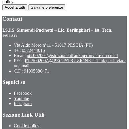
policy.
Accetta tutti
Salva le preferenze
Contatti
I.S.I.S. Sismondi-Pacinotti – Lic. Berlinghieri – Ist. Tecn.
Ferrari
Via Aldo Moro n°11 - 51017 PESCIA (PT)
Tel:
0572444015
Email:
ptis00200a@istruzione.it
Link per inviare una mail
PEC:
PTIS00200A@PEC.ISTRUZIONE.IT
Link per inviare
una mail
C.F.: 91005380471
Seguici su
Facebook
Youtube
Instagram
Sezione Link Utili
Cookie policy