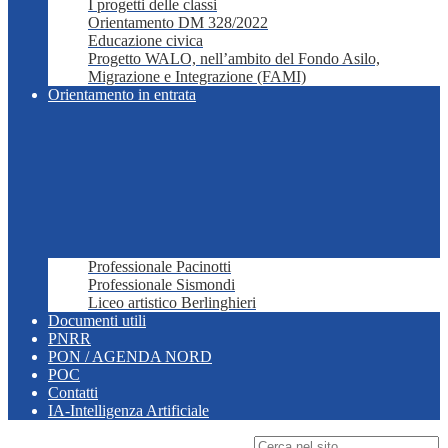
I progetti delle classi
Orientamento DM 328/2022
Educazione civica
Progetto WALO, nell’ambito del Fondo Asilo,
Migrazione e Integrazione (FAMI)
Orientamento in entrata
Professionale Pacinotti
Professionale Sismondi
Liceo artistico Berlinghieri
Documenti utili
PNRR
PON / AGENDA NORD
POC
Contatti
IA-Intelligenza Artificiale
Campo di ricerca per le pagine del sito