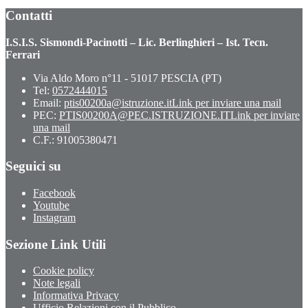
Contatti
I.S.I.S. Sismondi-Pacinotti – Lic. Berlinghieri – Ist. Tecn.
Ferrari
Via Aldo Moro n°11 - 51017 PESCIA (PT)
Tel:
0572444015
Email:
ptis00200a@istruzione.it
Link per inviare una mail
PEC:
PTIS00200A@PEC.ISTRUZIONE.IT
Link per inviare
una mail
C.F.: 91005380471
Seguici su
Facebook
Youtube
Instagram
Sezione Link Utili
Cookie policy
Note legali
Informativa Privacy
Ufficio Relazioni con il Pubblico