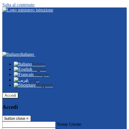
Salta al contenuto
Italiano
Italiano
English
Français
عربى
Shqiptare
Accedi
Accedi
button close
×
Nome Utente