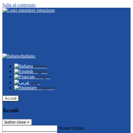
Salta al contenuto
Italiano
Italiano
English
Français
عربى
Shqiptare
Accedi
Accedi
button close
×
Nome Utente