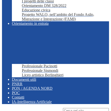
I progetti delle classi
Orientamento DM 328/2022
Educazione civica
Progetto WALO, nell’ambito del Fondo Asilo,
Migrazione e Integrazione (FAMI)
Orientamento in entrata
Professionale Pacinotti
Professionale Sismondi
Liceo artistico Berlinghieri
Documenti utili
PNRR
PON / AGENDA NORD
POC
Contatti
IA-Intelligenza Artificiale
Campo di ricerca per le pagine del sito