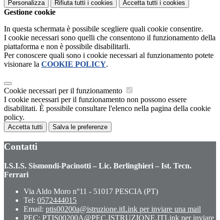
Personalizza
Rifiuta tutti
i cookies
Accetta tutti
i cookies
Gestione cookie
In questa schermata è possibile scegliere quali cookie consentire.
I cookie necessari sono quelli che consentono il funzionamento della
piattaforma e non è possibile disabilitarli.
Per conoscere quali sono i cookie necessari al funzionamento potete
visionare la
COOKIE POLICY
.
Cookie necessari per il funzionamento
I cookie necessari per il funzionamento non possono essere
disabilitati. È possibile consultare l'elenco nella pagina della cookie
policy.
Accetta tutti
Salva le preferenze
Contatti
I.S.I.S. Sismondi-Pacinotti – Lic. Berlinghieri – Ist. Tecn.
Ferrari
Via Aldo Moro n°11 - 51017 PESCIA (PT)
Tel:
0572444015
Email:
ptis00200a@istruzione.it
Link per inviare una mail
PEC:
PTIS00200A@PEC.ISTRUZIONE.IT
Link per inviare