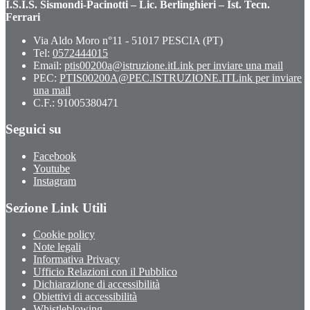
I.S.I.S. Sismondi-Pacinotti – Lic. Berlinghieri – Ist. Tecn.
Ferrari
Via Aldo Moro n°11 - 51017 PESCIA (PT)
Tel:
0572444015
Email:
ptis00200a@istruzione.it
Link per inviare una mail
PEC:
PTIS00200A@PEC.ISTRUZIONE.IT
Link per inviare
una mail
C.F.: 91005380471
Seguici su
Facebook
Youtube
Instagram
Sezione Link Utili
Cookie policy
Note legali
Informativa Privacy
Ufficio Relazioni con il Pubblico
Dichiarazione di accessibilità
Obiettivi di accessibilità
Whistleblowing