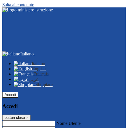
Salta al contenuto
Italiano
Italiano
English
Français
عربى
Shqiptare
Accedi
Accedi
button close
×
Nome Utente