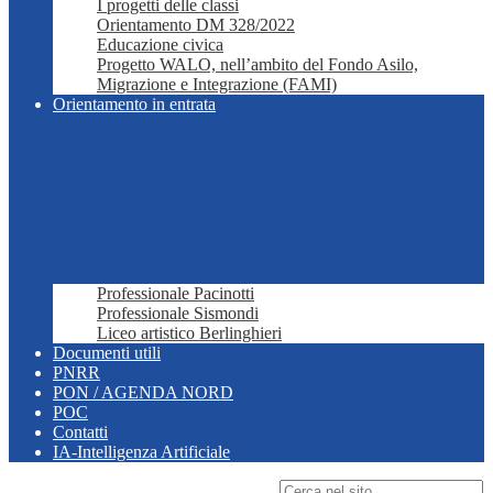
I progetti delle classi
Orientamento DM 328/2022
Educazione civica
Progetto WALO, nell’ambito del Fondo Asilo,
Migrazione e Integrazione (FAMI)
Orientamento in entrata
Professionale Pacinotti
Professionale Sismondi
Liceo artistico Berlinghieri
Documenti utili
PNRR
PON / AGENDA NORD
POC
Contatti
IA-Intelligenza Artificiale
Campo di ricerca per le pagine del sito